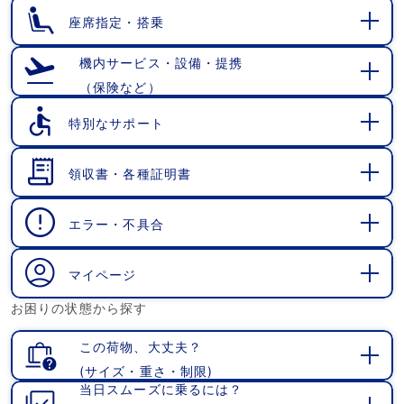
く
座席指定・搭乗
開
く
機内サービス・設備・提携
（保険など）
開
く
特別なサポート
開
く
領収書・各種証明書
開
く
エラー・不具合
開
く
マイページ
開
お困りの状態から探す
く
この荷物、大丈夫？
(サイズ・重さ・制限)
開
当日スムーズに乗るには？
く