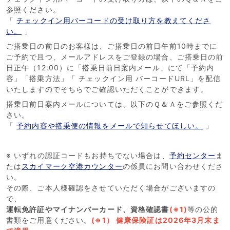
参照ください。
「
チェックイン用バーコードの受け取り方を教えてくださ
い。
」
ご搭乗日の前日のお客様は、ご搭乗日の前日午前10時までに
ご予約で且つ、メールアドレスをご登録の場合、ご搭乗日の前
日正午（12:00）に「搭乗日前日案内メール」にて「予約内
容」「搭乗方法」「 チェックイン用 バーコードURL」を配信
いたしますのでそちらでご確認いただくことができます。
搭乗日前日案内メールについては、以下のＱ＆Ａをご参照くだ
さい。
「
予約内容や搭乗便の情報をメールで知らせてほしい。
」
※ いずれの認証コードもお持ちでない場合は、
予約センター
ま
たは
スカイマーク空港カウンター
の係員にお問い合わせくださ
い。
その際、ご本人様確認をさせていただく場合がございますの
で、
運転免許証やマイナンバーカード、資格確認書
(※1)
等の公的
書類をご用意ください。
(※1） 健康保険証は2026年3月末ま