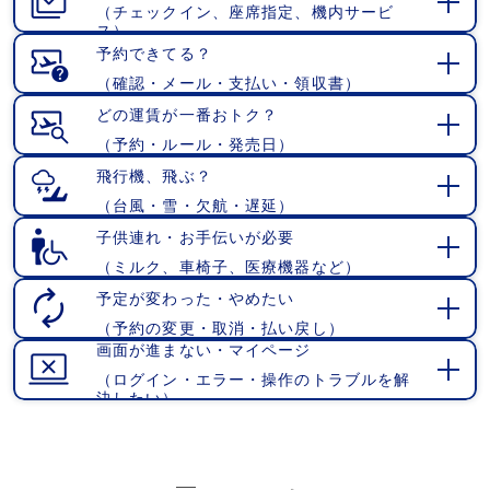
（チェックイン、座席指定、機内サービ
開
ス）
く
予約できてる？
（確認・メール・支払い・領収書）
開
く
どの運賃が一番おトク？
（予約・ルール・発売日）
開
く
飛行機、飛ぶ？
（台風・雪・欠航・遅延）
開
く
子供連れ・お手伝いが必要
（ミルク、車椅子、医療機器など）
開
く
予定が変わった・やめたい
（予約の変更・取消・払い戻し）
開
画面が進まない・マイページ
く
（ログイン・エラー・操作のトラブルを解
開
決したい）
く