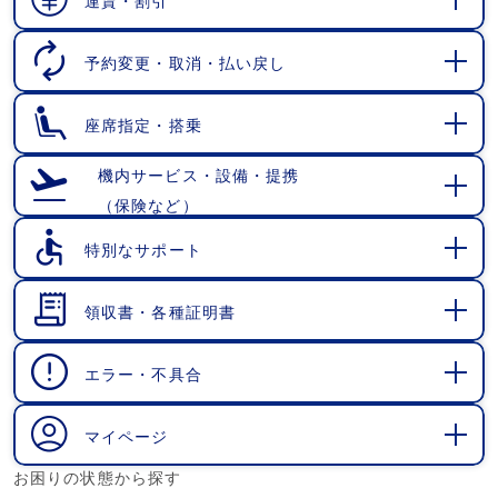
運賃・割引
開
く
予約変更・取消・払い戻し
開
く
座席指定・搭乗
開
く
機内サービス・設備・提携
（保険など）
開
く
特別なサポート
開
く
領収書・各種証明書
開
く
エラー・不具合
開
く
マイページ
開
お困りの状態から探す
く