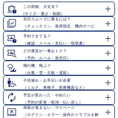
この荷物、大丈夫？
(サイズ・重さ・制限)
開
当日スムーズに乗るには？
く
（チェックイン、座席指定、機内サービ
開
ス）
く
予約できてる？
（確認・メール・支払い・領収書）
開
く
どの運賃が一番おトク？
（予約・ルール・発売日）
開
く
飛行機、飛ぶ？
（台風・雪・欠航・遅延）
開
く
子供連れ・お手伝いが必要
（ミルク、車椅子、医療機器など）
開
く
予定が変わった・やめたい
（予約の変更・取消・払い戻し）
開
画面が進まない・マイページ
く
（ログイン・エラー・操作のトラブルを解
開