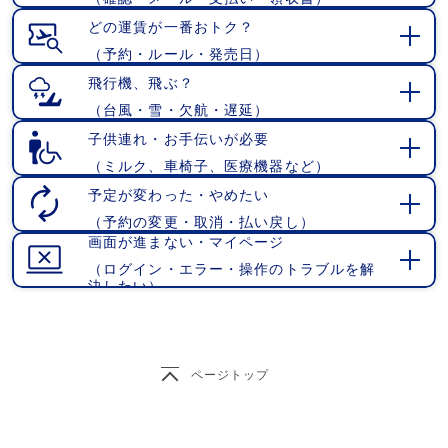
開
く
どの運賃が一番おトク？
（予約・ルール・発売日）
開
く
飛行機、飛ぶ？
（台風・雪・欠航・遅延）
開
く
子供連れ・お手伝いが必要
（ミルク、車椅子、医療機器など）
開
く
予定が変わった・やめたい
（予約の変更・取消・払い戻し）
開
画面が進まない・マイページ
く
（ログイン・エラー・操作のトラブルを解
開
決したい）
く
ページトップ