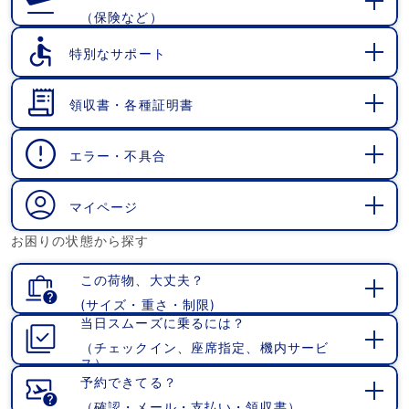
（保険など）
開
く
特別なサポート
開
く
領収書・各種証明書
開
く
エラー・不具合
開
く
マイページ
開
お困りの状態から探す
く
この荷物、大丈夫？
(サイズ・重さ・制限)
開
当日スムーズに乗るには？
く
（チェックイン、座席指定、機内サービ
開
ス）
く
予約できてる？
（確認・メール・支払い・領収書）