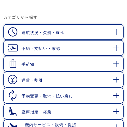
カテゴリから探す
運航状況・欠航・遅延
開
く
予約・支払い・確認
開
く
手荷物
開
く
運賃・割引
開
く
予約変更・取消・払い戻し
開
く
座席指定・搭乗
開
く
機内サービス・設備・提携