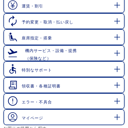
く
運賃・割引
開
く
予約変更・取消・払い戻し
開
く
座席指定・搭乗
開
く
機内サービス・設備・提携
（保険など）
開
く
特別なサポート
開
く
領収書・各種証明書
開
く
エラー・不具合
開
く
マイページ
開