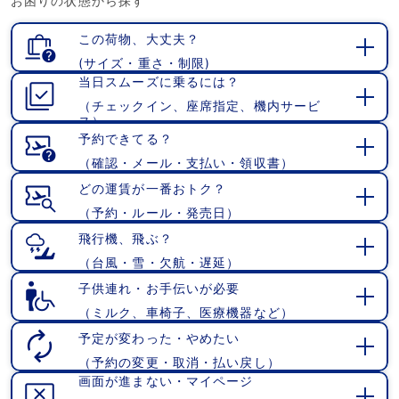
お困りの状態から探す
く
この荷物、大丈夫？
(サイズ・重さ・制限)
開
当日スムーズに乗るには？
く
（チェックイン、座席指定、機内サービ
開
ス）
く
予約できてる？
（確認・メール・支払い・領収書）
開
く
どの運賃が一番おトク？
（予約・ルール・発売日）
開
く
飛行機、飛ぶ？
（台風・雪・欠航・遅延）
開
く
子供連れ・お手伝いが必要
（ミルク、車椅子、医療機器など）
開
く
予定が変わった・やめたい
（予約の変更・取消・払い戻し）
開
画面が進まない・マイページ
く