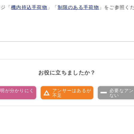
ージ「
機内持込手荷物
」「
制限のある手荷物
」をご参照く
お役に立ちましたか？
説明が分かりにく
アンサーはあるが
必要なアン
い
不足
ない