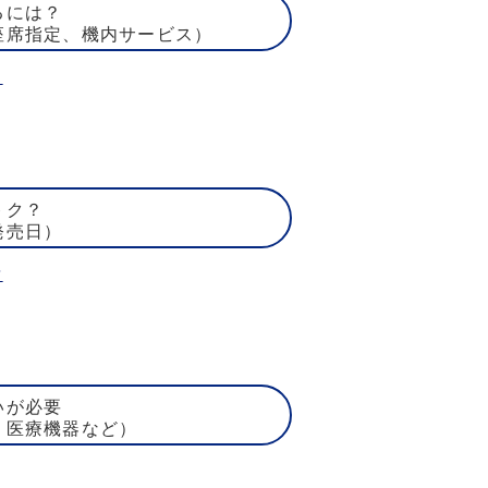
るには？
座席指定、機内サービス）
ト
トク？
発売日）
賃
いが必要
、医療機器など）