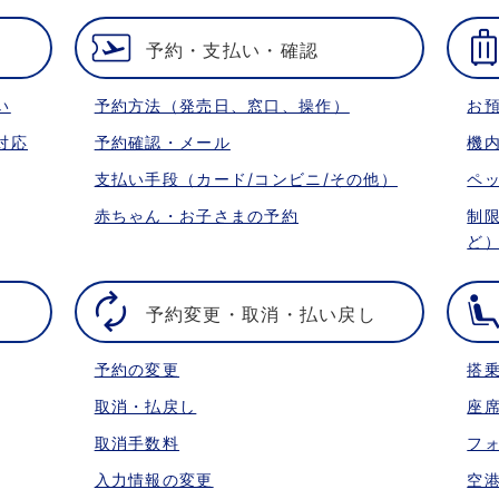
予約・支払い・確認
い
予約方法（発売日、窓口、操作）
お
対応
予約確認・メール
機
支払い手段（カード/コンビニ/その他）
ペ
赤ちゃん・お子さまの予約
制
ど
予約変更・取消・払い戻し
予約の変更
搭
取消・払戻し
座
取消手数料
フ
入力情報の変更
空