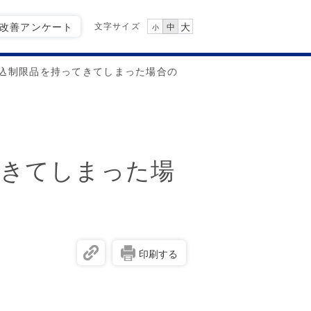
文字サイズ
Q改善アンケート
大
中
小
込制限品を持ってきてしまった場合の
てきてしまった場
印刷する
。