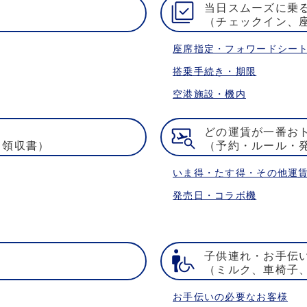
当日スムーズに乗
（チェックイン、
座席指定・フォワードシー
搭乗手続き・期限
空港施設・機内
どの運賃が一番お
・領収書）
（予約・ルール・
いま得・たす得・その他運
発売日・コラボ機
子供連れ・お手伝
）
（ミルク、車椅子
お手伝いの必要なお客様