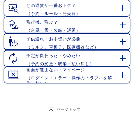
く
どの運賃が一番おトク？
（予約・ルール・発売日）
開
く
飛行機、飛ぶ？
（台風・雪・欠航・遅延）
開
く
子供連れ・お手伝いが必要
（ミルク、車椅子、医療機器など）
開
く
予定が変わった・やめたい
（予約の変更・取消・払い戻し）
開
画面が進まない・マイページ
く
（ログイン・エラー・操作のトラブルを解
開
決したい）
く
ページトップ