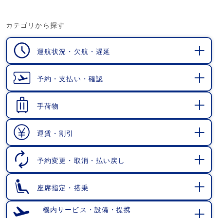
カテゴリから探す
運航状況・欠航・遅延
開
く
予約・支払い・確認
開
く
手荷物
開
く
運賃・割引
開
く
予約変更・取消・払い戻し
開
く
座席指定・搭乗
開
く
機内サービス・設備・提携