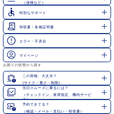
（保険など）
開
く
特別なサポート
開
く
領収書・各種証明書
開
く
エラー・不具合
開
く
マイページ
開
お困りの状態から探す
く
この荷物、大丈夫？
(サイズ・重さ・制限)
開
当日スムーズに乗るには？
く
（チェックイン、座席指定、機内サービ
開
ス）
く
予約できてる？
（確認・メール・支払い・領収書）
開