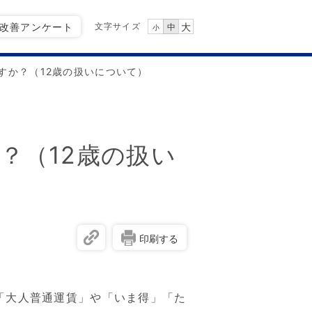
文字サイズ
Q改善アンケート
大
中
小
すか？（12歳の扱いについて）
？（12歳の扱い
印刷する
、「大人普通運賃」や「いま得」「た