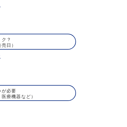
ト
トク？
発売日）
賃
いが必要
、医療機器など）