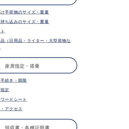
預け手荷物のサイズ・重量
内持ち込みのサイズ・重量
ット
限品（日用品・ライター・大型荷物な
）
座席指定・搭乗
乗手続き・期限
席指定
ォワードシート
港・アクセス
領収書・各種証明書