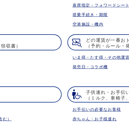
座席指定・フォワードシー
搭乗手続き・期限
空港施設・機内
どの運賃が一番お
・領収書）
（予約・ルール・
いま得・たす得・その他運
発売日・コラボ機
子供連れ・お手伝
）
（ミルク、車椅子
お手伝いの必要なお客様
含む）
赤ちゃん・お子様連れ