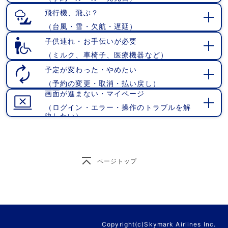
く
飛行機、飛ぶ？
（台風・雪・欠航・遅延）
開
く
子供連れ・お手伝いが必要
（ミルク、車椅子、医療機器など）
開
く
予定が変わった・やめたい
（予約の変更・取消・払い戻し）
開
画面が進まない・マイページ
く
（ログイン・エラー・操作のトラブルを解
開
決したい）
く
ページトップ
Copyright(c)Skymark Airlines Inc.