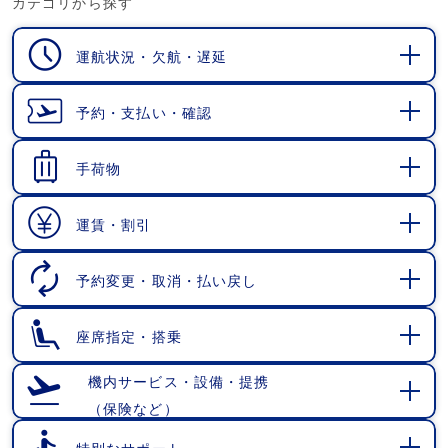
カテゴリから探す
運航状況・欠航・遅延
開
く
予約・支払い・確認
開
く
手荷物
開
く
運賃・割引
開
く
予約変更・取消・払い戻し
開
く
座席指定・搭乗
開
く
機内サービス・設備・提携
（保険など）
開
く