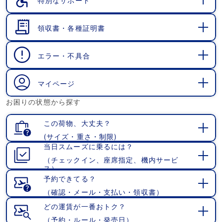
特別なサポート
開
く
領収書・各種証明書
開
く
エラー・不具合
開
く
マイページ
開
お困りの状態から探す
く
この荷物、大丈夫？
(サイズ・重さ・制限)
開
当日スムーズに乗るには？
く
（チェックイン、座席指定、機内サービ
開
ス）
く
予約できてる？
（確認・メール・支払い・領収書）
開
く
どの運賃が一番おトク？
（予約・ルール・発売日）
開