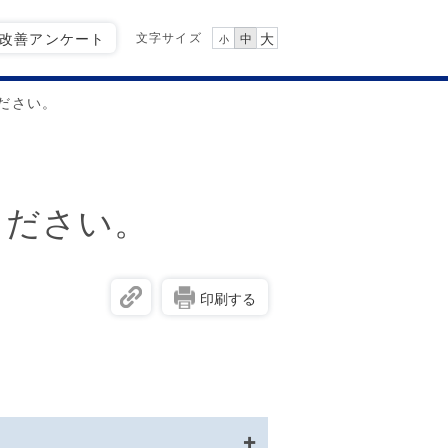
文字サイズ
Q改善アンケート
大
中
小
ださい。
ください。
印刷する