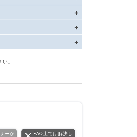
さい。
サーが
FAQ上では解決し