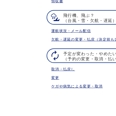
領収書
飛行機、飛ぶ？
（台風・雪・欠航・遅延
運航状況・メール配信
欠航・遅延の変更・払戻（決定前も
予定が変わった・やめた
（予約の変更・取消・払
取消・払戻し
変更
ケガや病気による変更・取消