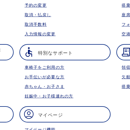
予約の変更
搭
取消・払戻し
座
取消手数料
フ
入力情報の変更
空
携
特別なサポート
車椅子をご利用の方
領
お手伝いが必要な方
欠
赤ちゃん・お子さま
搭
妊娠中・お子様連れの方
マイページ
マイページ機能