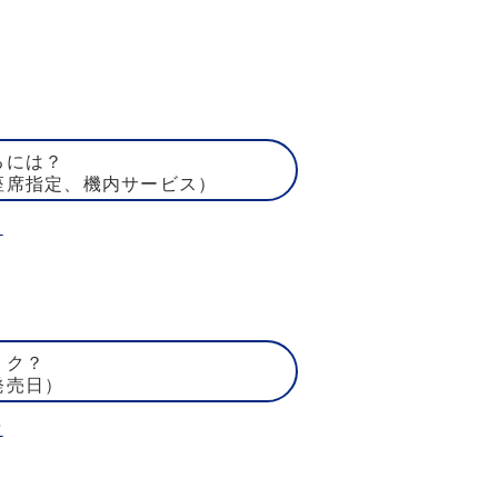
るには？
座席指定、機内サービス）
ト
トク？
発売日）
賃