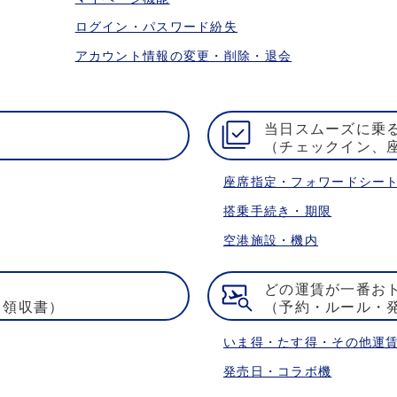
ログイン・パスワード紛失
アカウント情報の変更・削除・退会
当日スムーズに乗
（チェックイン、
座席指定・フォワードシー
搭乗手続き・期限
空港施設・機内
どの運賃が一番お
・領収書）
（予約・ルール・
いま得・たす得・その他運
発売日・コラボ機