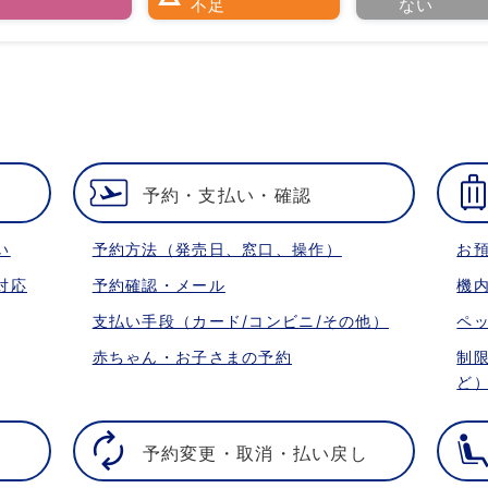
い
不足
ない
予約・支払い・確認
い
予約方法（発売日、窓口、操作）
お
対応
予約確認・メール
機
支払い手段（カード/コンビニ/その他）
ペ
赤ちゃん・お子さまの予約
制
ど
予約変更・取消・払い戻し