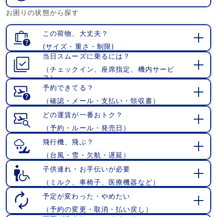
開
お困りの状態から探す
く
この荷物、大丈夫？
(サイズ・重さ・制限)
開
当日スムーズに乗るには？
く
（チェックイン、座席指定、機内サービ
開
ス）
く
予約できてる？
（確認・メール・支払い・領収書）
開
く
どの運賃が一番おトク？
（予約・ルール・発売日）
開
く
飛行機、飛ぶ？
（台風・雪・欠航・遅延）
開
く
子供連れ・お手伝いが必要
（ミルク、車椅子、医療機器など）
開
く
予定が変わった・やめたい
（予約の変更・取消・払い戻し）
開