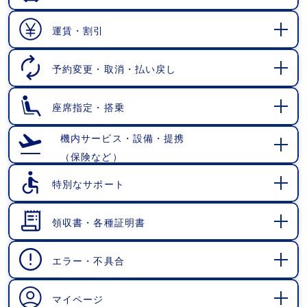
開
く
運賃・割引
開
く
予約変更・取消・払い戻し
開
く
座席指定・搭乗
開
く
機内サービス・設備・提携
（保険など）
開
く
特別なサポート
開
く
領収書・各種証明書
開
く
エラー・不具合
開
く
マイページ