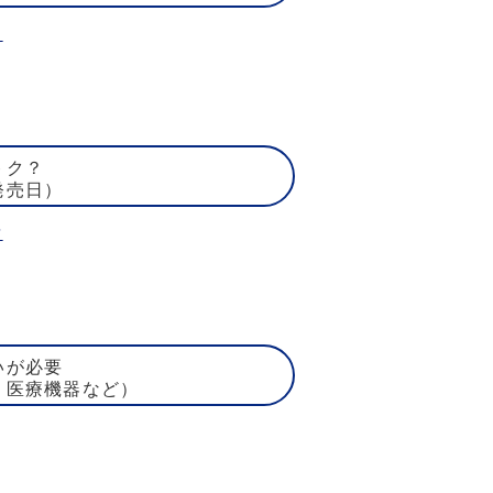
ト
トク？
発売日）
賃
いが必要
、医療機器など）