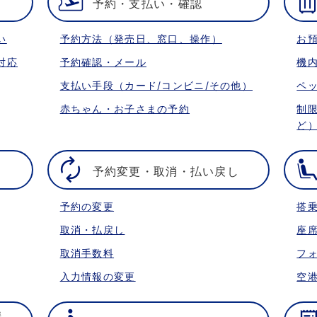
予約・支払い・確認
い
予約方法（発売日、窓口、操作）
お
対応
予約確認・メール
機
支払い手段（カード/コンビニ/その他）
ペ
赤ちゃん・お子さまの予約
制
ど
予約変更・取消・払い戻し
予約の変更
搭
取消・払戻し
座
取消手数料
フ
入力情報の変更
空
携