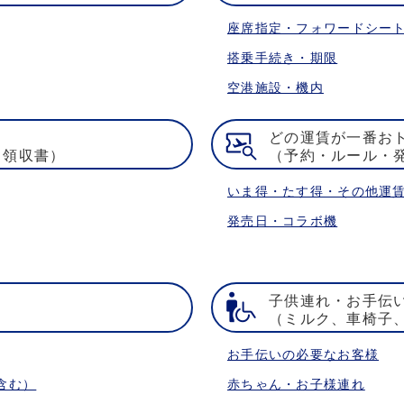
座席指定・フォワードシー
搭乗手続き・期限
空港施設・機内
どの運賃が一番お
・領収書）
（予約・ルール・
いま得・たす得・その他運
発売日・コラボ機
子供連れ・お手伝
）
（ミルク、車椅子
お手伝いの必要なお客様
含む）
赤ちゃん・お子様連れ