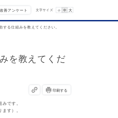
文字サイズ
Q改善アンケート
大
中
小
動する仕組みを教えてください。
みを教えてくだ
印刷する
組みです。
ります）。