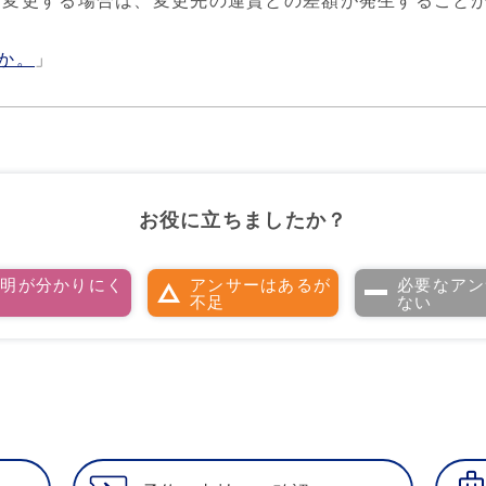
を変更する場合は、変更先の運賃との差額が発生することが
か。
」
お役に立ちましたか？
説明が分かりにく
アンサーはあるが
必要なアン
い
不足
ない