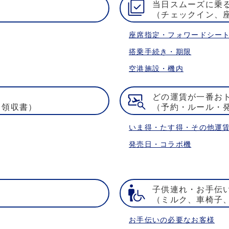
当日スムーズに乗
（チェックイン、
座席指定・フォワードシー
搭乗手続き・期限
空港施設・機内
どの運賃が一番お
・領収書）
（予約・ルール・
いま得・たす得・その他運
発売日・コラボ機
子供連れ・お手伝
）
（ミルク、車椅子
お手伝いの必要なお客様