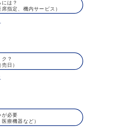
るには？
座席指定、機内サービス）
ト
トク？
発売日）
賃
いが必要
、医療機器など）