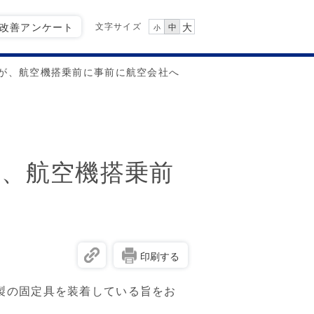
文字サイズ
Q改善アンケート
大
中
小
が、航空機搭乗前に事前に航空会社へ
、航空機搭乗前
印刷する
製の固定具を装着している旨をお