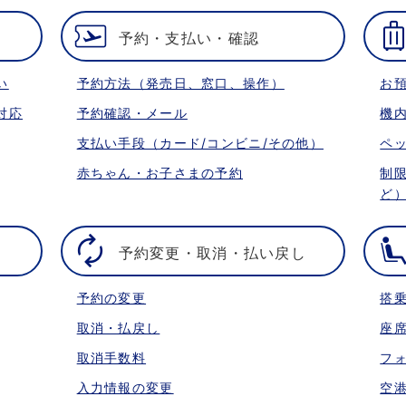
予約・支払い・確認
い
予約方法（発売日、窓口、操作）
お
対応
予約確認・メール
機
支払い手段（カード/コンビニ/その他）
ペ
赤ちゃん・お子さまの予約
制
ど
予約変更・取消・払い戻し
予約の変更
搭
取消・払戻し
座
取消手数料
フ
入力情報の変更
空