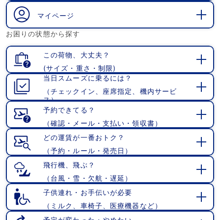
く
マイページ
開
お困りの状態から探す
く
この荷物、大丈夫？
(サイズ・重さ・制限)
開
当日スムーズに乗るには？
く
（チェックイン、座席指定、機内サービ
開
ス）
く
予約できてる？
（確認・メール・支払い・領収書）
開
く
どの運賃が一番おトク？
（予約・ルール・発売日）
開
く
飛行機、飛ぶ？
（台風・雪・欠航・遅延）
開
く
子供連れ・お手伝いが必要
（ミルク、車椅子、医療機器など）
開
く
予定が変わった・やめたい