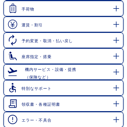
く
手荷物
開
く
運賃・割引
開
く
予約変更・取消・払い戻し
開
く
座席指定・搭乗
開
く
機内サービス・設備・提携
（保険など）
開
く
特別なサポート
開
く
領収書・各種証明書
開
く
エラー・不具合
開