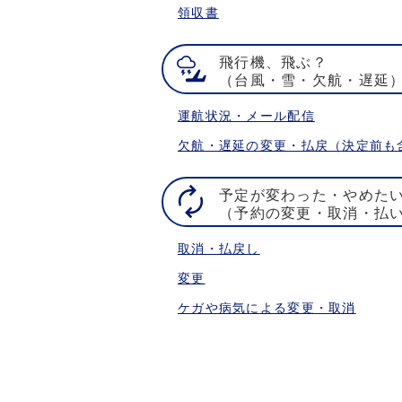
領収書
飛行機、飛ぶ？
（台風・雪・欠航・遅延
運航状況・メール配信
欠航・遅延の変更・払戻（決定前も
予定が変わった・やめた
（予約の変更・取消・払
取消・払戻し
変更
ケガや病気による変更・取消