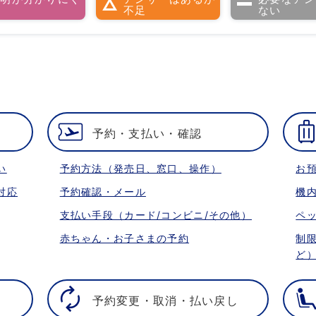
い
不足
ない
予約・支払い・確認
い
予約方法（発売日、窓口、操作）
お
対応
予約確認・メール
機
支払い手段（カード/コンビニ/その他）
ペ
赤ちゃん・お子さまの予約
制
ど
予約変更・取消・払い戻し