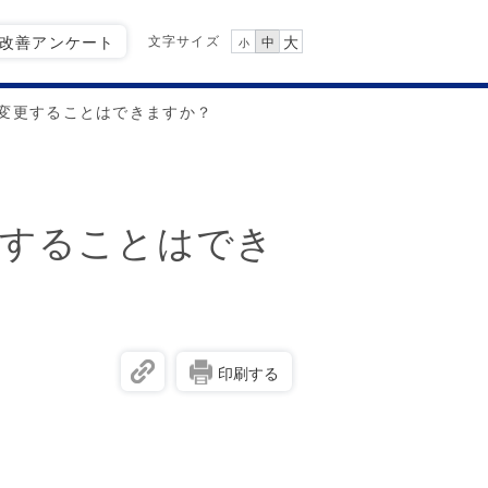
文字サイズ
Q改善アンケート
大
中
小
変更することはできますか？
更することはでき
印刷する