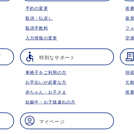
予約の変更
搭
取消・払戻し
座
取消手数料
フ
入力情報の変更
空
携
特別なサポート
車椅子をご利用の方
領
お手伝いが必要な方
欠
赤ちゃん・お子さま
搭
妊娠中・お子様連れの方
マイページ