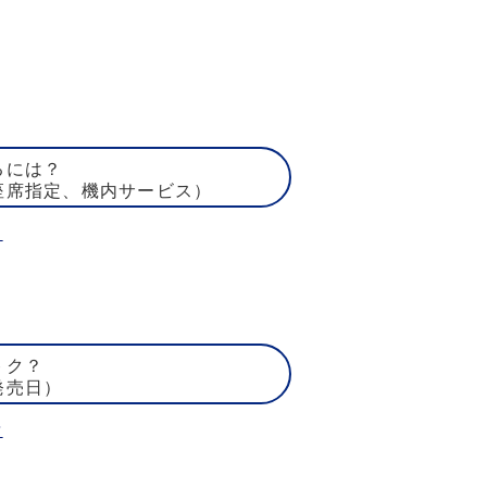
るには？
座席指定、機内サービス）
ト
トク？
発売日）
賃