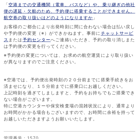
「
空港までの交通機関（電車、バスなど）や、乗り継ぎの他社
便の遅延・欠航のため、予約便に搭乗することができません。
航空券の取り扱いはどのようになりますか
」
お客様のご都合により出発時刻に間に合わない場合は払い戻し
や予約便の変更（※）ができかねます。事前に
チャットサービ
ス
または
予約センター
へご連絡いただき、予約の取り消しまた
は予約便の変更を行ってください。
※予約便の変更については、お求めの航空運賃により取り扱い
が異なりますのでご注意ください。
※空港では、予約便出発時刻の２０分前までに搭乗手続きをお
済ませになり、１５分前までに搭乗口にお越しください。
上記時刻を過ぎてしましますと、予約をお持ちでもご搭乗でき
ない場合がございます。
特に空港カウンターや保安検査場の混雑状況により、通常より
お時間がかかる場合もございますので、お時間に余裕を持って
お越しいただきますようお願いいたします。
管理番号
：1570