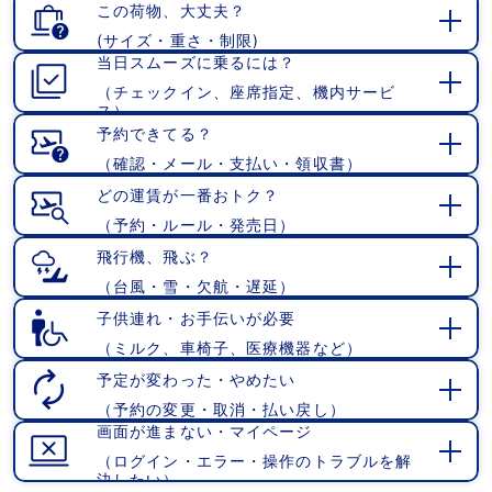
この荷物、大丈夫？
(サイズ・重さ・制限)
開
当日スムーズに乗るには？
く
（チェックイン、座席指定、機内サービ
開
ス）
く
予約できてる？
（確認・メール・支払い・領収書）
開
く
どの運賃が一番おトク？
（予約・ルール・発売日）
開
く
飛行機、飛ぶ？
（台風・雪・欠航・遅延）
開
く
子供連れ・お手伝いが必要
（ミルク、車椅子、医療機器など）
開
く
予定が変わった・やめたい
（予約の変更・取消・払い戻し）
開
画面が進まない・マイページ
く
（ログイン・エラー・操作のトラブルを解
開
決したい）