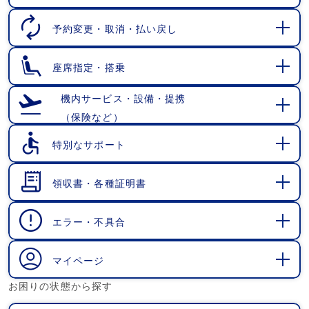
開
く
予約変更・取消・払い戻し
開
く
座席指定・搭乗
開
く
機内サービス・設備・提携
（保険など）
開
く
特別なサポート
開
く
領収書・各種証明書
開
く
エラー・不具合
開
く
マイページ
開
お困りの状態から探す
く