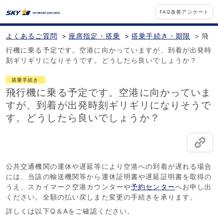
FAQ改善アンケート
よくあるご質問
>
座席指定・搭乗
>
搭乗手続き・期限
>
飛
行機に乗る予定です。空港に向かっていますが、到着が出発時
刻ギリギリになりそうです。どうしたら良いでしょうか？
搭乗手続き
飛行機に乗る予定です。空港に向かっていま
すが、到着が出発時刻ギリギリになりそうで
す。どうしたら良いでしょうか？
公共交通機関の運休や遅延等により空港への到着が遅れる場合
には、当該の輸送機関等から運休証明書や遅延証明書を取得の
うえ、スカイマーク空港カウンターや
予約センター
へお申し出
ください。全額の払い戻しまた変更の手続きを承ります。
詳しくは以下Q＆Aをご確認ください。