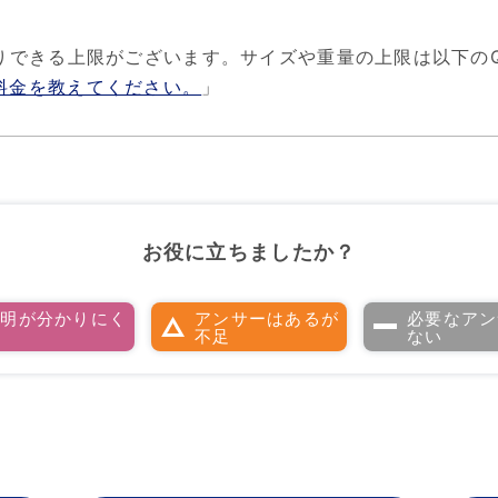
りできる上限がございます。サイズや重量の上限は以下の
料金を教えてください。
」
お役に立ちましたか？
説明が分かりにく
アンサーはあるが
必要なアン
い
不足
ない