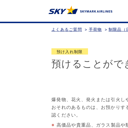
よくあるご質問
>
手荷物
>
制限品（
預け入れ制限
預けることがで
爆発物、花火、発火または引火し
おそれのあるものは、お預かりす
認ください。
※
高価品や貴重品、ガラス製品や