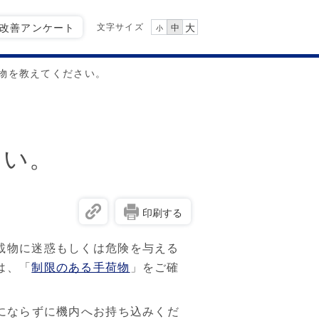
文字サイズ
Q改善アンケート
大
中
小
物を教えてください。
さい。
印刷する
載物に迷惑もしくは危険を与える
は、「
制限のある手荷物
」をご確
にならずに機内へお持ち込みくだ