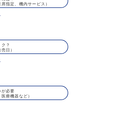
座席指定、機内サービス）
ト
トク？
発売日）
賃
いが必要
、医療機器など）