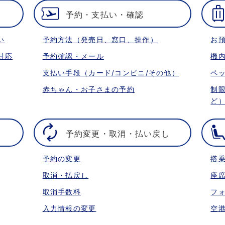
予約・支払い・確認
い
予約方法（発売日、窓口、操作）
お
対応
予約確認・メール
機
支払い手段（カード/コンビニ/その他）
ペ
赤ちゃん・お子さまの予約
制
ど
予約変更・取消・払い戻し
予約の変更
搭
取消・払戻し
座
取消手数料
フ
入力情報の変更
空