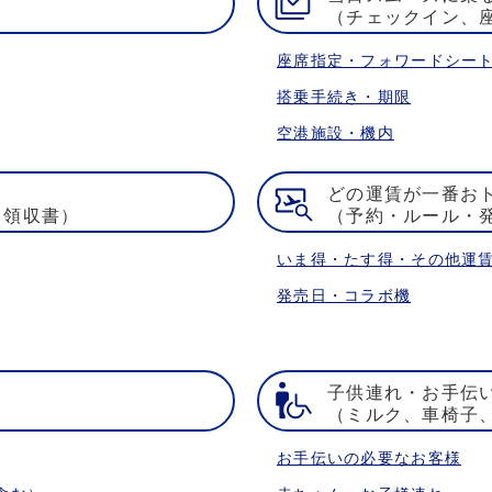
（チェックイン、
座席指定・フォワードシー
搭乗手続き・期限
空港施設・機内
どの運賃が一番お
・領収書）
（予約・ルール・
いま得・たす得・その他運
発売日・コラボ機
子供連れ・お手伝
）
（ミルク、車椅子
お手伝いの必要なお客様