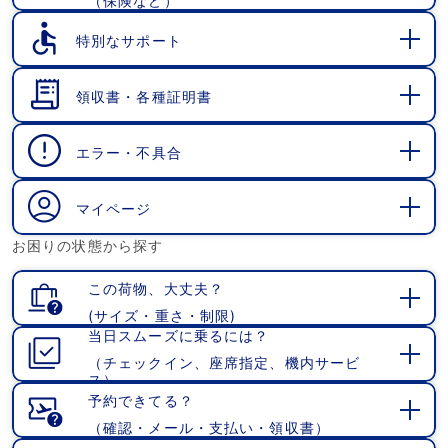
（保険など）
開
く
特別なサポート
開
く
領収書・各種証明書
開
く
エラー・不具合
開
く
マイページ
開
お困りの状態から探す
く
この荷物、大丈夫？
(サイズ・重さ・制限)
開
当日スムーズに乗るには？
く
（チェックイン、座席指定、機内サービ
開
ス）
く
予約できてる？
（確認・メール・支払い・領収書）
開