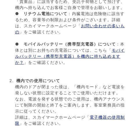
「貴重品」に該当するため、受託手荷物として預けず、
機内へ持ち込んでお客様ご自身で管理をお願いします。
● リチウム電池について
：内臓電池は危険物に該当す
るため、容量等の制限および条件がございます。詳細
は、スカイマークホームページ「
お問い合わせの多いも
の
」をご確認ください。
●
モバイルバッテリー（携帯型充電器）について
：本
体とは別にお持ちの充電器については、こちら「
モバイ
ルバッテリー（携帯型充電器）を機内に持ち込めます
か？
」をご確認ください。
機内での使用について
機内のドアが閉まった後は、「機内モード」など電波を
発しない状態に設定することでご使用いただけます。
なお、電波を発する状態でのご使用は、機内アナウンス
にて制限の開始と終了をご案内します。客室乗務員の指
示に従ってください。
詳細は、スカイマークホームページ「
電子機器の使用制
限
」をご確認ください。