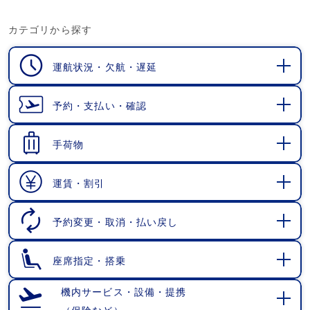
カテゴリから探す
運航状況・欠航・遅延
開
く
予約・支払い・確認
開
く
手荷物
開
く
運賃・割引
開
く
予約変更・取消・払い戻し
開
く
座席指定・搭乗
開
く
機内サービス・設備・提携