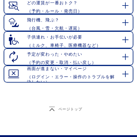
く
どの運賃が一番おトク？
（予約・ルール・発売日）
開
く
飛行機、飛ぶ？
（台風・雪・欠航・遅延）
開
く
子供連れ・お手伝いが必要
（ミルク、車椅子、医療機器など）
開
く
予定が変わった・やめたい
（予約の変更・取消・払い戻し）
開
画面が進まない・マイページ
く
（ログイン・エラー・操作のトラブルを解
開
決したい）
く
ページトップ