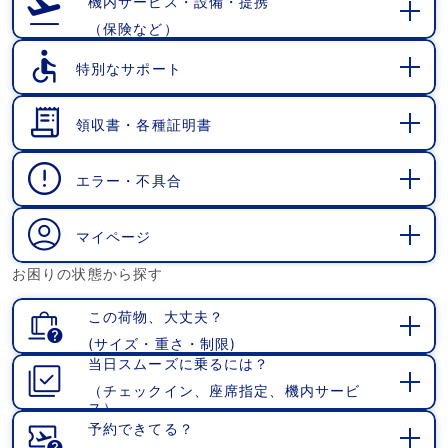
機内サービス・設備・提携
（保険など）
開
く
特別なサポート
開
く
領収書・各種証明書
開
く
エラー・不具合
開
く
マイページ
開
お困りの状態から探す
く
この荷物、大丈夫？
(サイズ・重さ・制限)
開
当日スムーズに乗るには？
く
（チェックイン、座席指定、機内サービ
開
ス）
く
予約できてる？