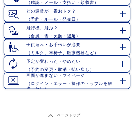
（確認・メール・支払い・領収書）
開
く
どの運賃が一番おトク？
（予約・ルール・発売日）
開
く
飛行機、飛ぶ？
（台風・雪・欠航・遅延）
開
く
子供連れ・お手伝いが必要
（ミルク、車椅子、医療機器など）
開
く
予定が変わった・やめたい
（予約の変更・取消・払い戻し）
開
画面が進まない・マイページ
く
（ログイン・エラー・操作のトラブルを解
開
決したい）
く
ページトップ