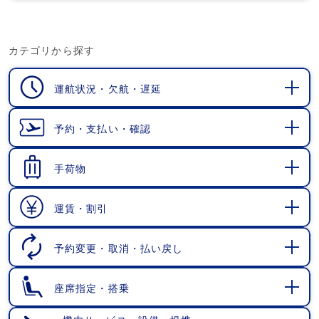
カテゴリから探す
運航状況・欠航・遅延
開
く
予約・支払い・確認
開
く
手荷物
開
く
運賃・割引
開
く
予約変更・取消・払い戻し
開
く
座席指定・搭乗
開
く