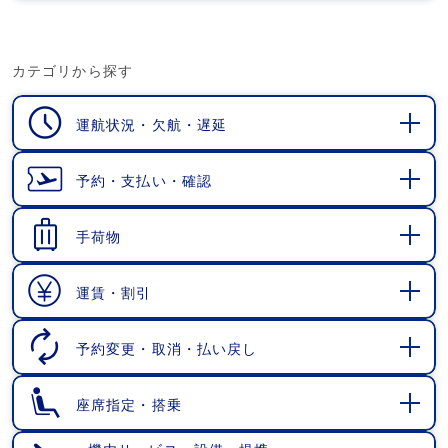
カテゴリから探す
運航状況・欠航・遅延
開
く
予約・支払い・確認
開
く
手荷物
開
く
運賃・割引
開
く
予約変更・取消・払い戻し
開
く
座席指定・搭乗
開
く