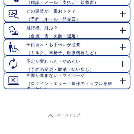
（確認・メール・支払い・領収書）
開
く
どの運賃が一番おトク？
（予約・ルール・発売日）
開
く
飛行機、飛ぶ？
（台風・雪・欠航・遅延）
開
く
子供連れ・お手伝いが必要
（ミルク、車椅子、医療機器など）
開
く
予定が変わった・やめたい
（予約の変更・取消・払い戻し）
開
画面が進まない・マイページ
く
（ログイン・エラー・操作のトラブルを解
開
決したい）
く
ページトップ