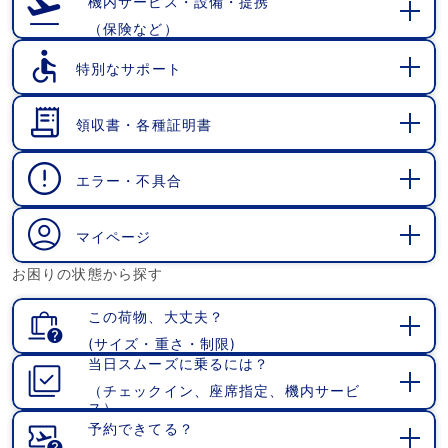
機内サービス・設備・提携
（保険など）
開
く
特別なサポート
開
く
領収書・各種証明書
開
く
エラー・不具合
開
く
マイページ
開
お困りの状態から探す
く
この荷物、大丈夫？
(サイズ・重さ・制限)
開
当日スムーズに乗るには？
く
（チェックイン、座席指定、機内サービ
開
ス）
く
予約できてる？