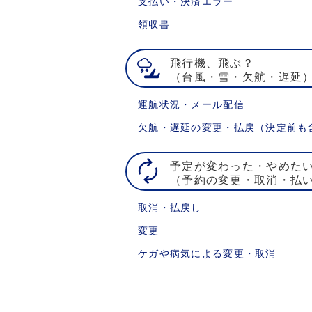
支払い・決済エラー
領収書
飛行機、飛ぶ？
（台風・雪・欠航・遅延
運航状況・メール配信
欠航・遅延の変更・払戻（決定前も
予定が変わった・やめた
（予約の変更・取消・払
取消・払戻し
変更
ケガや病気による変更・取消