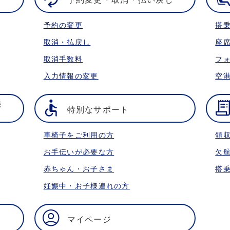
予約の変更
搭
取消・払戻し
座
取消手数料
フ
入力情報の変更
空
携
特別なサポート
車椅子をご利用の方
領
お手伝いが必要な方
欠
赤ちゃん・お子さま
搭
妊娠中・お子様連れの方
マイページ