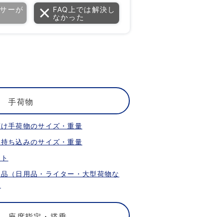
サーが
FAQ上では解決し
なかった
手荷物
預け手荷物のサイズ・重量
内持ち込みのサイズ・重量
ット
限品（日用品・ライター・大型荷物な
）
座席指定・搭乗