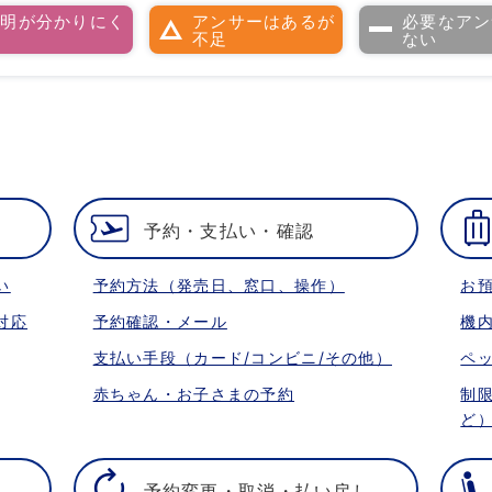
説明が分かりにく
アンサーはあるが
必要なアン
い
不足
ない
予約・支払い・確認
い
予約方法（発売日、窓口、操作）
お
対応
予約確認・メール
機
支払い手段（カード/コンビニ/その他）
ペ
赤ちゃん・お子さまの予約
制
ど
予約変更・取消・払い戻し