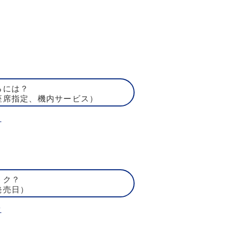
るには？
座席指定、機内サービス）
ト
トク？
発売日）
賃