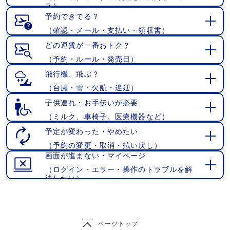
開
ス）
く
予約できてる？
（確認・メール・支払い・領収書）
開
く
どの運賃が一番おトク？
（予約・ルール・発売日）
開
く
飛行機、飛ぶ？
（台風・雪・欠航・遅延）
開
く
子供連れ・お手伝いが必要
（ミルク、車椅子、医療機器など）
開
く
予定が変わった・やめたい
（予約の変更・取消・払い戻し）
開
画面が進まない・マイページ
く
（ログイン・エラー・操作のトラブルを解
開
決したい）
く
ページトップ