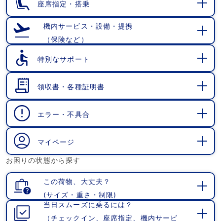
座席指定・搭乗
開
く
機内サービス・設備・提携
（保険など）
開
く
特別なサポート
開
く
領収書・各種証明書
開
く
エラー・不具合
開
く
マイページ
開
お困りの状態から探す
く
この荷物、大丈夫？
(サイズ・重さ・制限)
開
当日スムーズに乗るには？
く
（チェックイン、座席指定、機内サービ