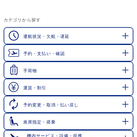
カテゴリから探す
運航状況・欠航・遅延
開
く
予約・支払い・確認
開
く
手荷物
開
く
運賃・割引
開
く
予約変更・取消・払い戻し
開
く
座席指定・搭乗
開
く
機内サービス・設備・提携