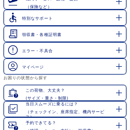
（保険など）
開
く
特別なサポート
開
く
領収書・各種証明書
開
く
エラー・不具合
開
く
マイページ
開
お困りの状態から探す
く
この荷物、大丈夫？
(サイズ・重さ・制限)
開
当日スムーズに乗るには？
く
（チェックイン、座席指定、機内サービ
開
ス）
く
予約できてる？