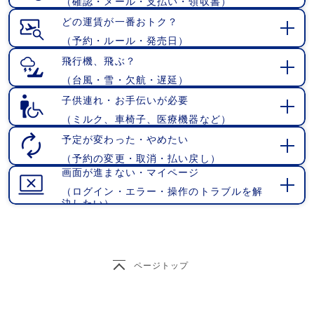
（確認・メール・支払い・領収書）
開
く
どの運賃が一番おトク？
（予約・ルール・発売日）
開
く
飛行機、飛ぶ？
（台風・雪・欠航・遅延）
開
く
子供連れ・お手伝いが必要
（ミルク、車椅子、医療機器など）
開
く
予定が変わった・やめたい
（予約の変更・取消・払い戻し）
開
画面が進まない・マイページ
く
（ログイン・エラー・操作のトラブルを解
開
決したい）
く
ページトップ