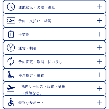
運航状況・欠航・遅延
開
く
予約・支払い・確認
開
く
手荷物
開
く
運賃・割引
開
く
予約変更・取消・払い戻し
開
く
座席指定・搭乗
開
く
機内サービス・設備・提携
（保険など）
開
く
特別なサポート
開