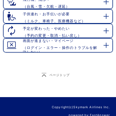
（台風・雪・欠航・遅延）
開
く
子供連れ・お手伝いが必要
（ミルク、車椅子、医療機器など）
開
く
予定が変わった・やめたい
（予約の変更・取消・払い戻し）
開
画面が進まない・マイページ
く
（ログイン・エラー・操作のトラブルを解
開
決したい）
く
ページトップ
Copyright(c)Skymark Airlines Inc.
powered by FastAnswer