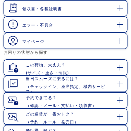
く
領収書・各種証明書
開
く
エラー・不具合
開
く
マイページ
開
お困りの状態から探す
く
この荷物、大丈夫？
(サイズ・重さ・制限)
開
当日スムーズに乗るには？
く
（チェックイン、座席指定、機内サービ
開
ス）
く
予約できてる？
（確認・メール・支払い・領収書）
開
く
どの運賃が一番おトク？
（予約・ルール・発売日）
開
く
飛行機、飛ぶ？