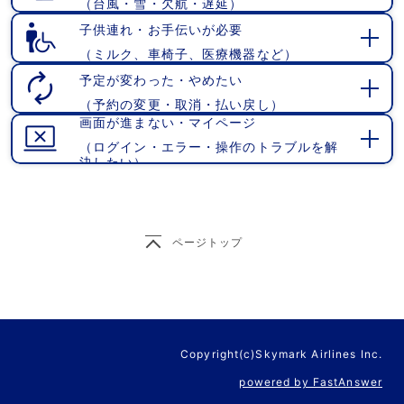
（台風・雪・欠航・遅延）
開
く
子供連れ・お手伝いが必要
（ミルク、車椅子、医療機器など）
開
く
予定が変わった・やめたい
（予約の変更・取消・払い戻し）
開
画面が進まない・マイページ
く
（ログイン・エラー・操作のトラブルを解
開
決したい）
く
ページトップ
Copyright(c)Skymark Airlines Inc.
powered by FastAnswer