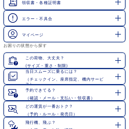
領収書・各種証明書
開
く
エラー・不具合
開
く
マイページ
開
お困りの状態から探す
く
この荷物、大丈夫？
(サイズ・重さ・制限)
開
当日スムーズに乗るには？
く
（チェックイン、座席指定、機内サービ
開
ス）
く
予約できてる？
（確認・メール・支払い・領収書）
開
く
どの運賃が一番おトク？
（予約・ルール・発売日）
開
く
飛行機、飛ぶ？