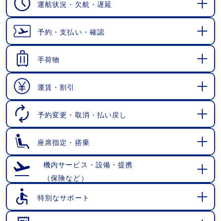
運航状況・欠航・遅延
開
く
予約・支払い・確認
開
く
手荷物
開
く
運賃・割引
開
く
予約変更・取消・払い戻し
開
く
座席指定・搭乗
開
く
機内サービス・設備・提携
（保険など）
開
く
特別なサポート
開
く