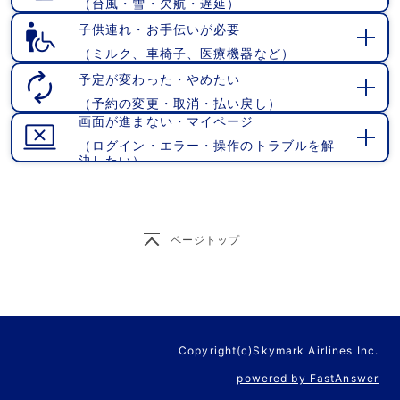
（台風・雪・欠航・遅延）
開
く
子供連れ・お手伝いが必要
（ミルク、車椅子、医療機器など）
開
く
予定が変わった・やめたい
（予約の変更・取消・払い戻し）
開
画面が進まない・マイページ
く
（ログイン・エラー・操作のトラブルを解
開
決したい）
く
ページトップ
Copyright(c)Skymark Airlines Inc.
powered by FastAnswer