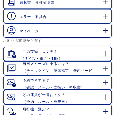
領収書・各種証明書
開
く
エラー・不具合
開
く
マイページ
開
お困りの状態から探す
く
この荷物、大丈夫？
(サイズ・重さ・制限)
開
当日スムーズに乗るには？
く
（チェックイン、座席指定、機内サービ
開
ス）
く
予約できてる？
（確認・メール・支払い・領収書）
開
く
どの運賃が一番おトク？
（予約・ルール・発売日）
開
く
飛行機、飛ぶ？