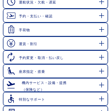
運航状況・欠航・遅延
開
く
予約・支払い・確認
開
く
手荷物
開
く
運賃・割引
開
く
予約変更・取消・払い戻し
開
く
座席指定・搭乗
開
く
機内サービス・設備・提携
（保険など）
開
く
特別なサポート
開
く