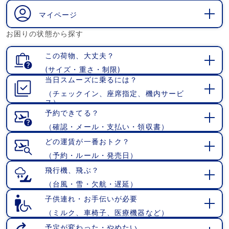
く
マイページ
開
お困りの状態から探す
く
この荷物、大丈夫？
(サイズ・重さ・制限)
開
当日スムーズに乗るには？
く
（チェックイン、座席指定、機内サービ
開
ス）
く
予約できてる？
（確認・メール・支払い・領収書）
開
く
どの運賃が一番おトク？
（予約・ルール・発売日）
開
く
飛行機、飛ぶ？
（台風・雪・欠航・遅延）
開
く
子供連れ・お手伝いが必要
（ミルク、車椅子、医療機器など）
開
く
予定が変わった・やめたい