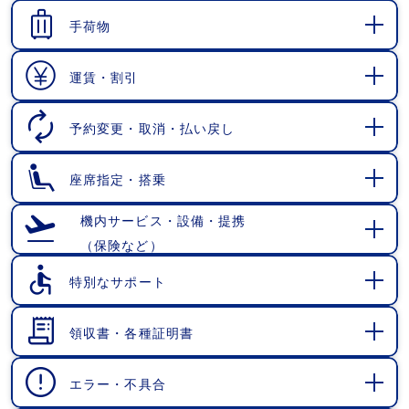
く
手荷物
開
く
運賃・割引
開
く
予約変更・取消・払い戻し
開
く
座席指定・搭乗
開
く
機内サービス・設備・提携
（保険など）
開
く
特別なサポート
開
く
領収書・各種証明書
開
く
エラー・不具合
開