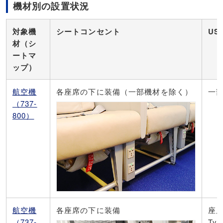
機材別の設置状況
対象機
シートコンセント
US
材（シ
ートマ
ップ）
航空機
各座席の下に装備（一部機材を除く）
一部
（737-
800）
航空機
各座席の下に装備
座
（737-
Ty