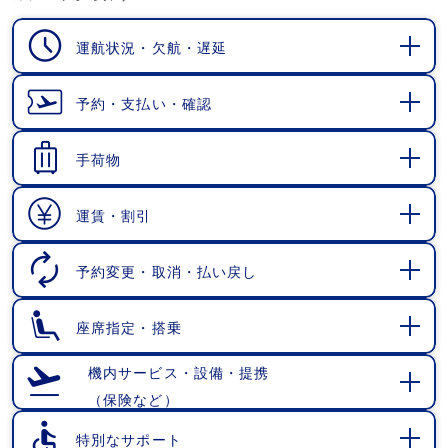
運航状況・欠航・遅延
開
く
予約・支払い・確認
開
く
手荷物
開
く
運賃・割引
開
く
予約変更・取消・払い戻し
開
く
座席指定・搭乗
開
く
機内サービス・設備・提携
（保険など）
開
く
特別なサポート