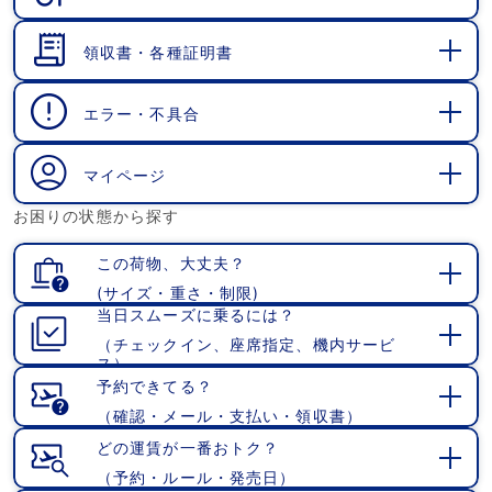
開
く
領収書・各種証明書
開
く
エラー・不具合
開
く
マイページ
開
お困りの状態から探す
く
この荷物、大丈夫？
(サイズ・重さ・制限)
開
当日スムーズに乗るには？
く
（チェックイン、座席指定、機内サービ
開
ス）
く
予約できてる？
（確認・メール・支払い・領収書）
開
く
どの運賃が一番おトク？
（予約・ルール・発売日）
開