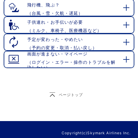
く
飛行機、飛ぶ？
（台風・雪・欠航・遅延）
開
く
子供連れ・お手伝いが必要
（ミルク、車椅子、医療機器など）
開
く
予定が変わった・やめたい
（予約の変更・取消・払い戻し）
開
画面が進まない・マイページ
く
（ログイン・エラー・操作のトラブルを解
開
決したい）
く
ページトップ
Copyright(c)Skymark Airlines Inc.