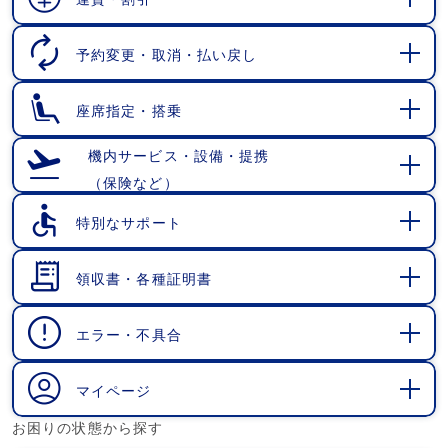
開
く
予約変更・取消・払い戻し
開
く
座席指定・搭乗
開
く
機内サービス・設備・提携
（保険など）
開
く
特別なサポート
開
く
領収書・各種証明書
開
く
エラー・不具合
開
く
マイページ
開
お困りの状態から探す
く