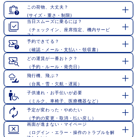
この荷物、大丈夫？
(サイズ・重さ・制限)
開
当日スムーズに乗るには？
く
（チェックイン、座席指定、機内サービ
開
ス）
く
予約できてる？
（確認・メール・支払い・領収書）
開
く
どの運賃が一番おトク？
（予約・ルール・発売日）
開
く
飛行機、飛ぶ？
（台風・雪・欠航・遅延）
開
く
子供連れ・お手伝いが必要
（ミルク、車椅子、医療機器など）
開
く
予定が変わった・やめたい
（予約の変更・取消・払い戻し）
開
画面が進まない・マイページ
く
（ログイン・エラー・操作のトラブルを解
開