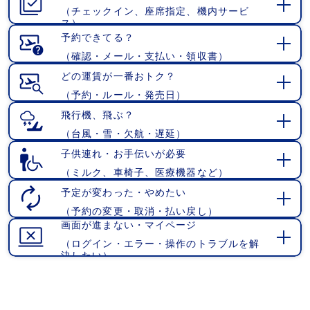
（チェックイン、座席指定、機内サービ
開
ス）
く
予約できてる？
（確認・メール・支払い・領収書）
開
く
どの運賃が一番おトク？
（予約・ルール・発売日）
開
く
飛行機、飛ぶ？
（台風・雪・欠航・遅延）
開
く
子供連れ・お手伝いが必要
（ミルク、車椅子、医療機器など）
開
く
予定が変わった・やめたい
（予約の変更・取消・払い戻し）
開
画面が進まない・マイページ
く
（ログイン・エラー・操作のトラブルを解
開
決したい）
く