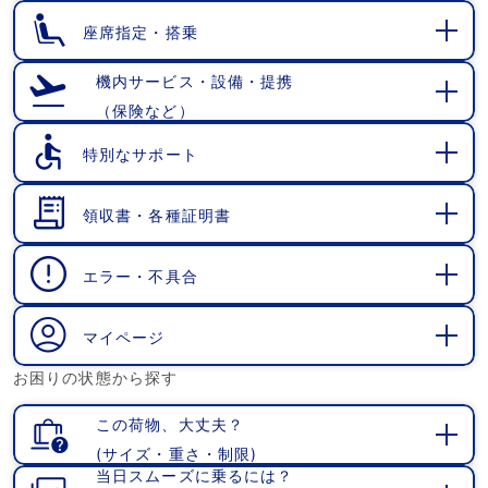
く
座席指定・搭乗
開
く
機内サービス・設備・提携
（保険など）
開
く
特別なサポート
開
く
領収書・各種証明書
開
く
エラー・不具合
開
く
マイページ
開
お困りの状態から探す
く
この荷物、大丈夫？
(サイズ・重さ・制限)
開
当日スムーズに乗るには？
く