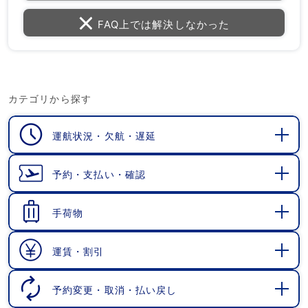
FAQ上では解決しなかった
カテゴリから探す
運航状況・欠航・遅延
開
く
予約・支払い・確認
開
く
手荷物
開
く
運賃・割引
開
く
予約変更・取消・払い戻し
開