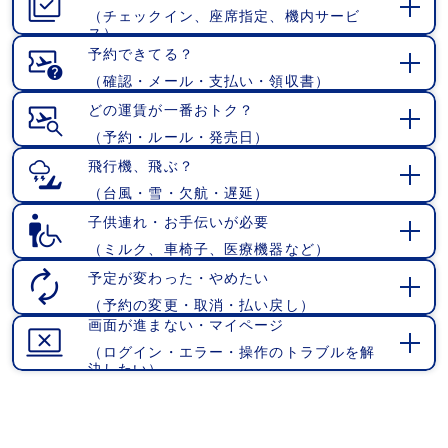
（チェックイン、座席指定、機内サービ
開
ス）
く
予約できてる？
（確認・メール・支払い・領収書）
開
く
どの運賃が一番おトク？
（予約・ルール・発売日）
開
く
飛行機、飛ぶ？
（台風・雪・欠航・遅延）
開
く
子供連れ・お手伝いが必要
（ミルク、車椅子、医療機器など）
開
く
予定が変わった・やめたい
（予約の変更・取消・払い戻し）
開
画面が進まない・マイページ
く
（ログイン・エラー・操作のトラブルを解
開
決したい）
く