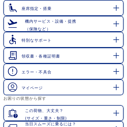
く
座席指定・搭乗
開
く
機内サービス・設備・提携
（保険など）
開
く
特別なサポート
開
く
領収書・各種証明書
開
く
エラー・不具合
開
く
マイページ
開
お困りの状態から探す
く
この荷物、大丈夫？
(サイズ・重さ・制限)
開
当日スムーズに乗るには？
く