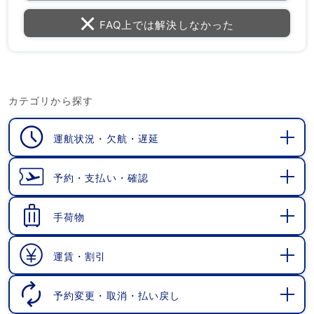
FAQ上では解決しなかった
カテゴリから探す
運航状況・欠航・遅延
開
く
予約・支払い・確認
開
く
手荷物
開
く
運賃・割引
開
く
予約変更・取消・払い戻し
開