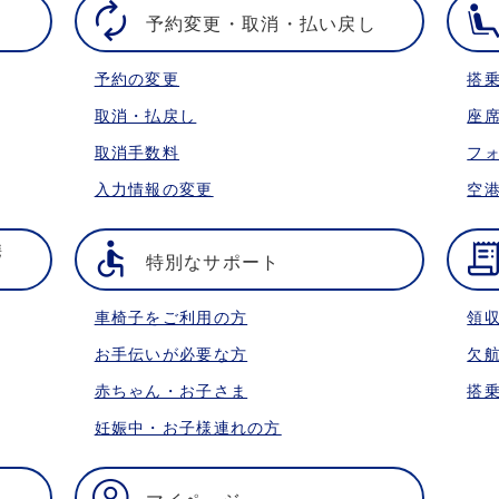
予約変更・取消・払い戻し
予約の変更
搭
取消・払戻し
座
取消手数料
フ
入力情報の変更
空
携
特別なサポート
車椅子をご利用の方
領
お手伝いが必要な方
欠
赤ちゃん・お子さま
搭
妊娠中・お子様連れの方