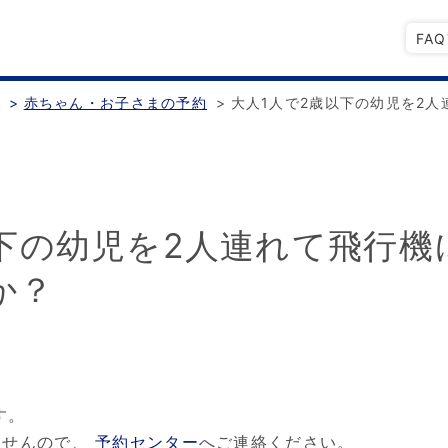
FA
認
>
赤ちゃん・お子さまの予約
>
大人1人で2歳以下の幼児を2
以下の幼児を2人連れて飛行
か？
す。
ませんので、
予約センター
へご連絡ください。