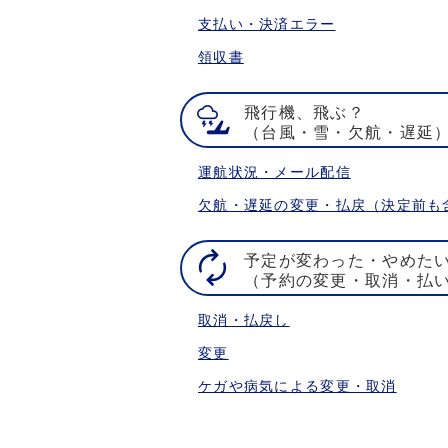
支払い・決済エラー
領収書
飛行機、飛ぶ？
（台風・雪・欠航・遅延
運航状況・メール配信
欠航・遅延の変更・払戻（決定前も
予定が変わった・やめた
（予約の変更・取消・払
取消・払戻し
変更
ケガや病気による変更・取消