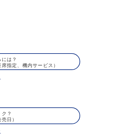
るには？
座席指定、機内サービス）
ト
トク？
発売日）
賃