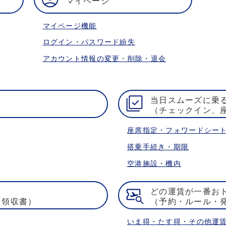
マイページ
マイページ機能
ログイン・パスワード紛失
アカウント情報の変更・削除・退会
当日スムーズに乗
（チェックイン、
座席指定・フォワードシー
搭乗手続き・期限
空港施設・機内
どの運賃が一番お
・領収書）
（予約・ルール・
いま得・たす得・その他運