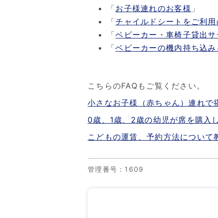
「
お子様連れのお客様
」
「
チャイルドシートをご利用
「
ベビーカー・車椅子貸出サ
「
ベビーカーの機内持ち込み
こちらのFAQもご覧ください。
小さなお子様（赤ちゃん）連れで
0歳、1歳、2歳の幼児が席を購入
こどもの運賃、予約方法について
管理番号
：1609