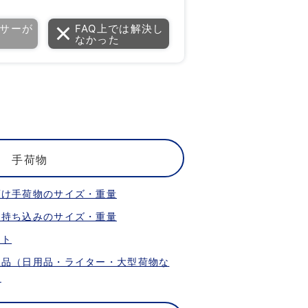
サーが
FAQ上では解決し
なかった
手荷物
預け手荷物のサイズ・重量
内持ち込みのサイズ・重量
ット
限品（日用品・ライター・大型荷物な
）