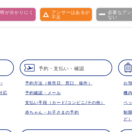
説明が分かりにく
アンサーはあるが
必要なアン
い
不足
ない
予約・支払い・確認
い
予約方法（発売日、窓口、操作）
お
対応
予約確認・メール
機
支払い手段（カード/コンビニ/その他）
ペ
赤ちゃん・お子さまの予約
制
ど