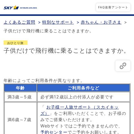
FAQ改善アンケート
よくあるご質問
>
特別なサポート
>
赤ちゃん・お子さま
>
子供だけで飛行機に乗ることはできますか。
おひとり旅
子供だけで飛行機に乗ることはできますか。
年齢によってご利用条件が異なります。
年齢
ご利用条件など
満3歳～5歳
必ず満12歳以上の付添人が必要です
「
お子様一人旅サポート（スカイキッ
ズ）
」をご利用いただくことで、お子様の
満6歳～7歳
みでご搭乗いただけます。
Webサイトではご予約できませんので、
予約センター
でご予約をお願いします。