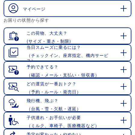
く
マイページ
開
お困りの状態から探す
く
この荷物、大丈夫？
(サイズ・重さ・制限)
開
当日スムーズに乗るには？
く
（チェックイン、座席指定、機内サービ
開
ス）
く
予約できてる？
（確認・メール・支払い・領収書）
開
く
どの運賃が一番おトク？
（予約・ルール・発売日）
開
く
飛行機、飛ぶ？
（台風・雪・欠航・遅延）
開
く
子供連れ・お手伝いが必要
（ミルク、車椅子、医療機器など）
開
く
予定が変わった・やめたい