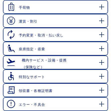
く
手荷物
開
く
運賃・割引
開
く
予約変更・取消・払い戻し
開
く
座席指定・搭乗
開
く
機内サービス・設備・提携
（保険など）
開
く
特別なサポート
開
く
領収書・各種証明書
開
く
エラー・不具合
開