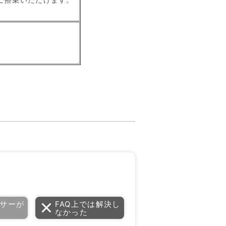
。
サーが
FAQ上では解決し
なかった