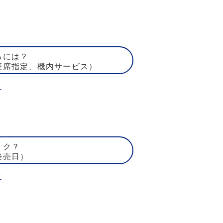
るには？
座席指定、機内サービス）
ト
トク？
発売日）
賃