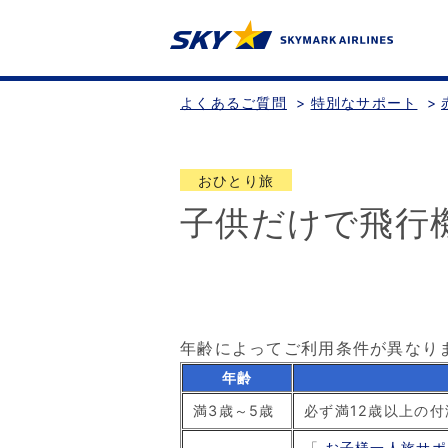
よくあるご質問
>
特別なサポート
>
おひとり旅
子供だけで飛行
年齢によってご利用条件が異なり
年齢
満3歳～5歳
必ず満12歳以上の
「
お子様一人旅サポ