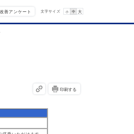
文字サイズ
Q改善アンケート
大
中
小
。
。
印刷する
ご搭乗いただけます。