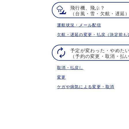
飛行機、飛ぶ？
（台風・雪・欠航・遅延
運航状況・メール配信
欠航・遅延の変更・払戻（決定前も
予定が変わった・やめた
（予約の変更・取消・払
取消・払戻し
変更
ケガや病気による変更・取消