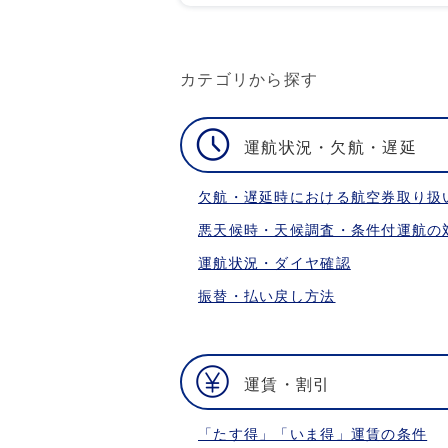
カテゴリから探す
運航状況・欠航・遅延
欠航・遅延時における航空券取り扱
悪天候時・天候調査・条件付運航の
運航状況・ダイヤ確認
振替・払い戻し方法
運賃・割引
「たす得」「いま得」運賃の条件