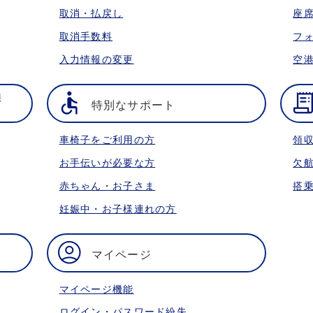
取消・払戻し
座
取消手数料
フ
入力情報の変更
空
携
特別なサポート
車椅子をご利用の方
領
お手伝いが必要な方
欠
赤ちゃん・お子さま
搭
妊娠中・お子様連れの方
マイページ
マイページ機能
ログイン・パスワード紛失