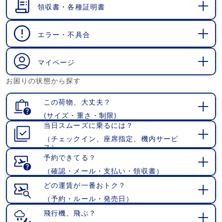
領収書・各種証明書
開
く
エラー・不具合
開
く
マイページ
開
お困りの状態から探す
く
この荷物、大丈夫？
(サイズ・重さ・制限)
開
当日スムーズに乗るには？
く
（チェックイン、座席指定、機内サービ
開
ス）
く
予約できてる？
（確認・メール・支払い・領収書）
開
く
どの運賃が一番おトク？
（予約・ルール・発売日）
開
く
飛行機、飛ぶ？