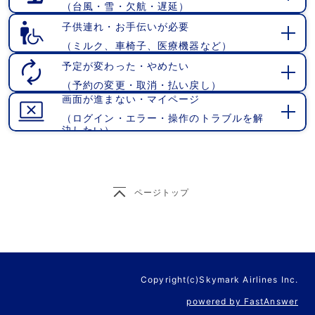
（台風・雪・欠航・遅延）
開
く
子供連れ・お手伝いが必要
（ミルク、車椅子、医療機器など）
開
く
予定が変わった・やめたい
（予約の変更・取消・払い戻し）
開
画面が進まない・マイページ
く
（ログイン・エラー・操作のトラブルを解
開
決したい）
く
ページトップ
Copyright(c)Skymark Airlines Inc.
powered by FastAnswer