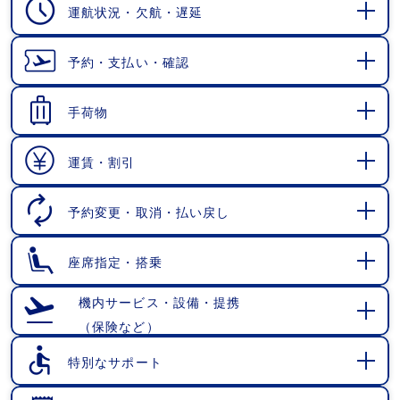
運航状況・欠航・遅延
開
く
予約・支払い・確認
開
く
手荷物
開
く
運賃・割引
開
く
予約変更・取消・払い戻し
開
く
座席指定・搭乗
開
く
機内サービス・設備・提携
（保険など）
開
く
特別なサポート
開
く