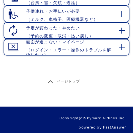
（台風・雪・欠航・遅延）
開
く
子供連れ・お手伝いが必要
（ミルク、車椅子、医療機器など）
開
く
予定が変わった・やめたい
（予約の変更・取消・払い戻し）
開
画面が進まない・マイページ
く
（ログイン・エラー・操作のトラブルを解
開
決したい）
く
ページトップ
Copyright(c)Skymark Airlines Inc.
powered by FastAnswer