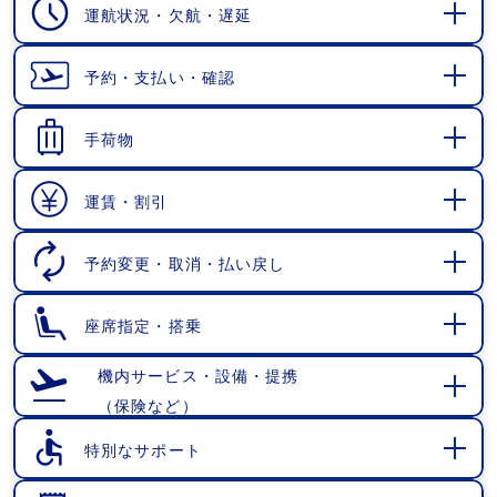
運航状況・欠航・遅延
開
く
予約・支払い・確認
開
く
手荷物
開
く
運賃・割引
開
く
予約変更・取消・払い戻し
開
く
座席指定・搭乗
開
く
機内サービス・設備・提携
（保険など）
開
く
特別なサポート
開
く