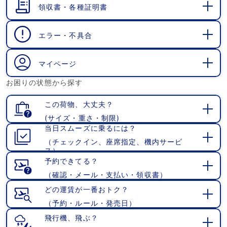
領収書・各種証明書
開
く
エラー・不具合
開
く
マイページ
開
お困りの状態から探す
く
この荷物、大丈夫？
(サイズ・重さ・制限)
開
当日スムーズに乗るには？
く
（チェックイン、座席指定、機内サービ
開
ス）
く
予約できてる？
（確認・メール・支払い・領収書）
開
く
どの運賃が一番おトク？
（予約・ルール・発売日）
開
く
飛行機、飛ぶ？