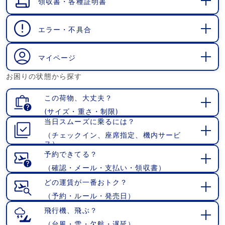
領収書・各種証明書
開
く
エラー・不具合
開
く
マイページ
開
お困りの状態から探す
く
この荷物、大丈夫？
(サイズ・重さ・制限)
開
当日スムーズに乗るには？
く
（チェックイン、座席指定、機内サービ
開
ス）
く
予約できてる？
（確認・メール・支払い・領収書）
開
く
どの運賃が一番おトク？
（予約・ルール・発売日）
開
く
飛行機、飛ぶ？
（台風・雪・欠航・遅延）