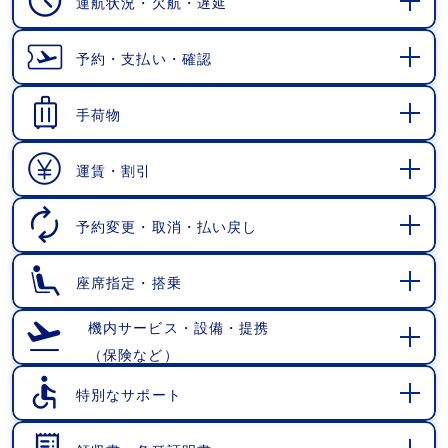
運航状況・欠航・遅延
開
く
予約・支払い・確認
開
く
手荷物
開
く
運賃・割引
開
く
予約変更・取消・払い戻し
開
く
座席指定・搭乗
開
く
機内サービス・設備・提携
（保険など）
開
く
特別なサポート
開
く