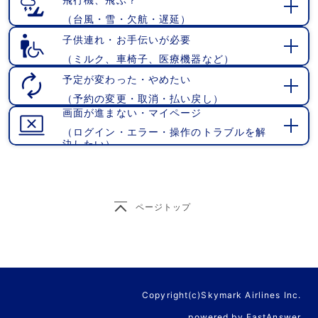
（台風・雪・欠航・遅延）
開
く
子供連れ・お手伝いが必要
（ミルク、車椅子、医療機器など）
開
く
予定が変わった・やめたい
（予約の変更・取消・払い戻し）
開
画面が進まない・マイページ
く
（ログイン・エラー・操作のトラブルを解
開
決したい）
く
ページトップ
Copyright(c)Skymark Airlines Inc.
powered by FastAnswer