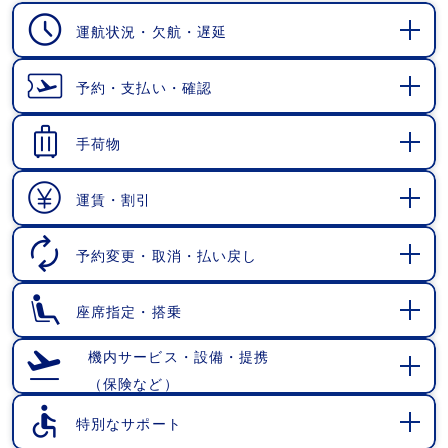
運航状況・欠航・遅延
開
く
予約・支払い・確認
開
く
手荷物
開
く
運賃・割引
開
く
予約変更・取消・払い戻し
開
く
座席指定・搭乗
開
く
機内サービス・設備・提携
（保険など）
開
く
特別なサポート
開