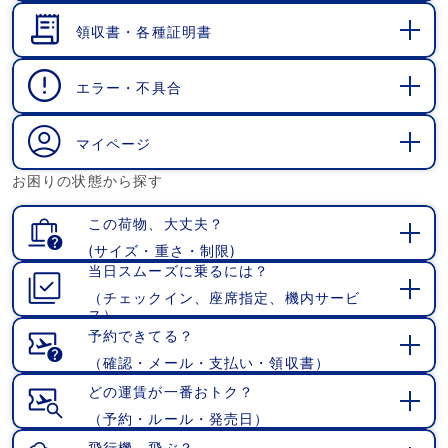
く
領収書・各種証明書
開
く
エラー・不具合
開
く
マイページ
開
お困りの状態から探す
く
この荷物、大丈夫？
(サイズ・重さ・制限)
開
当日スムーズに乗るには？
く
（チェックイン、座席指定、機内サービ
開
ス）
く
予約できてる？
（確認・メール・支払い・領収書）
開
く
どの運賃が一番おトク？
（予約・ルール・発売日）
開
く
飛行機、飛ぶ？