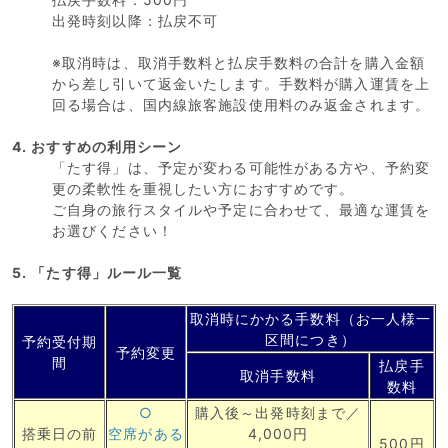
出発時刻以降：払戻不可
※取消時は、取消手数料と払戻手数料の合計を購入金額
から差し引いて返金いたします。手数料が購入運賃を上
回る場合は、国内線旅客施設使用料のみ返金されます。
4. おすすめの利用シーン
「たす得」は、予定が変わる可能性がある方や、予約変
更の柔軟性を重視したい方におすすめです。
ご自身の旅行スタイルや予定に合わせて、最適な運賃を
お選びください！
5. 「たす得」ルール一覧
取消時にかかる手数料（お一人様一
区間につき）
予約受付期
予約変更
間
払戻手
取消手数料
数料
○
購入後～出発時刻まで／
搭乗日の前
空席がある
4,000円
500円