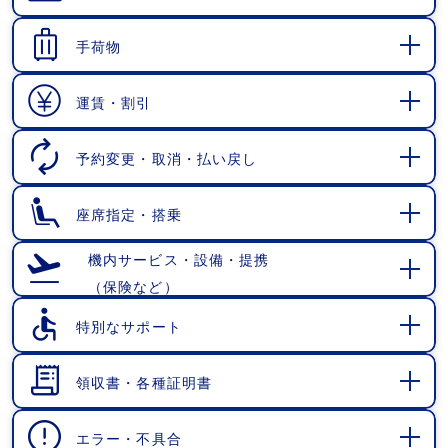
開
く
手荷物
開
く
運賃・割引
開
く
予約変更・取消・払い戻し
開
く
座席指定・搭乗
開
く
機内サービス・設備・提携
（保険など）
開
く
特別なサポート
開
く
領収書・各種証明書
開
く
エラー・不具合