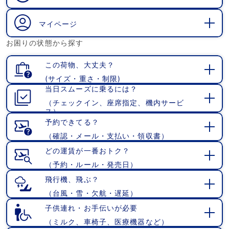
開
く
マイページ
開
お困りの状態から探す
く
この荷物、大丈夫？
(サイズ・重さ・制限)
開
当日スムーズに乗るには？
く
（チェックイン、座席指定、機内サービ
開
ス）
く
予約できてる？
（確認・メール・支払い・領収書）
開
く
どの運賃が一番おトク？
（予約・ルール・発売日）
開
く
飛行機、飛ぶ？
（台風・雪・欠航・遅延）
開
く
子供連れ・お手伝いが必要
（ミルク、車椅子、医療機器など）
開