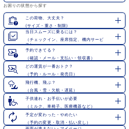
開
お困りの状態から探す
く
この荷物、大丈夫？
(サイズ・重さ・制限)
開
当日スムーズに乗るには？
く
（チェックイン、座席指定、機内サービ
開
ス）
く
予約できてる？
（確認・メール・支払い・領収書）
開
く
どの運賃が一番おトク？
（予約・ルール・発売日）
開
く
飛行機、飛ぶ？
（台風・雪・欠航・遅延）
開
く
子供連れ・お手伝いが必要
（ミルク、車椅子、医療機器など）
開
く
予定が変わった・やめたい
（予約の変更・取消・払い戻し）
開
画面が進まない・マイページ