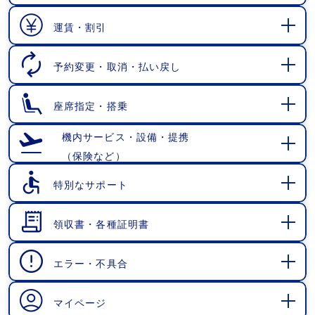
開
く
運賃・割引
開
く
予約変更・取消・払い戻し
開
く
座席指定・搭乗
開
く
機内サービス・設備・提携
（保険など）
開
く
特別なサポート
開
く
領収書・各種証明書
開
く
エラー・不具合
開
く
マイページ