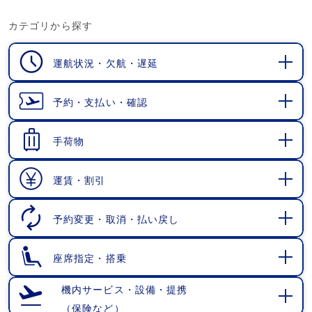
カテゴリから探す
運航状況・欠航・遅延
開
く
予約・支払い・確認
開
く
手荷物
開
く
運賃・割引
開
く
予約変更・取消・払い戻し
開
く
座席指定・搭乗
開
く
機内サービス・設備・提携
（保険など）
開