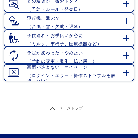
どの運賃が一番おトク？
（予約・ルール・発売日）
開
く
飛行機、飛ぶ？
（台風・雪・欠航・遅延）
開
く
子供連れ・お手伝いが必要
（ミルク、車椅子、医療機器など）
開
く
予定が変わった・やめたい
（予約の変更・取消・払い戻し）
開
画面が進まない・マイページ
く
（ログイン・エラー・操作のトラブルを解
開
決したい）
く
ページトップ