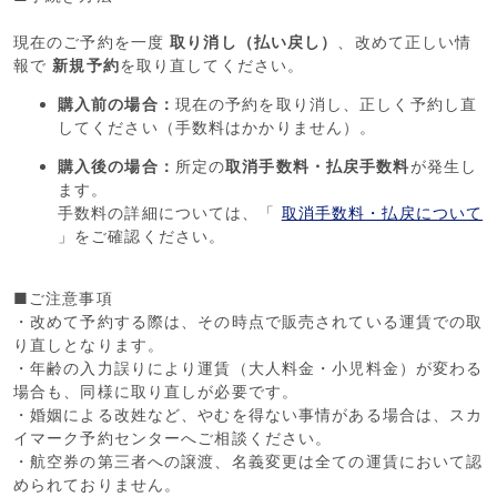
現在のご予約を一度
取り消し（払い戻し）
、改めて正しい情
報で
新規予約
を取り直してください。
購入前の場合：
現在の予約を取り消し、正しく予約し直
してください（手数料はかかりません）。
購入後の場合：
所定の
取消手数料・払戻手数料
が発生し
ます。
手数料の詳細については、「
取消手数料・払戻について
」をご確認ください。
■ご注意事項
・改めて予約する際は、その時点で販売されている運賃での取
り直しとなります。
・年齢の入力誤りにより運賃（大人料金・小児料金）が変わる
場合も、同様に取り直しが必要です。
・婚姻による改姓など、やむを得ない事情がある場合は、スカ
イマーク予約センターへご相談ください。
・航空券の第三者への譲渡、名義変更は全ての運賃において認
められておりません。