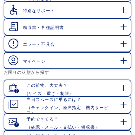
く
特別なサポート
開
く
領収書・各種証明書
開
く
エラー・不具合
開
く
マイページ
開
お困りの状態から探す
く
この荷物、大丈夫？
(サイズ・重さ・制限)
開
当日スムーズに乗るには？
く
（チェックイン、座席指定、機内サービ
開
ス）
く
予約できてる？
（確認・メール・支払い・領収書）
開
く