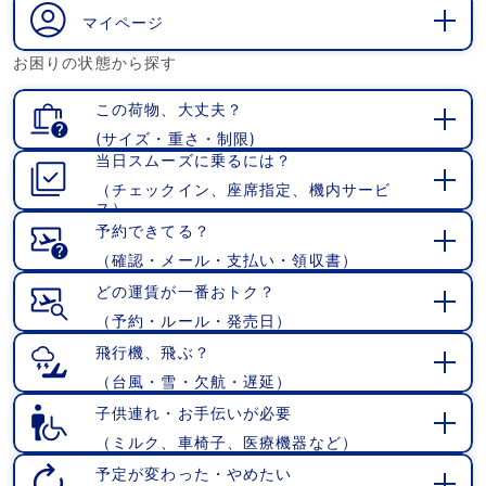
く
マイページ
開
お困りの状態から探す
く
この荷物、大丈夫？
(サイズ・重さ・制限)
開
当日スムーズに乗るには？
く
（チェックイン、座席指定、機内サービ
開
ス）
く
予約できてる？
（確認・メール・支払い・領収書）
開
く
どの運賃が一番おトク？
（予約・ルール・発売日）
開
く
飛行機、飛ぶ？
（台風・雪・欠航・遅延）
開
く
子供連れ・お手伝いが必要
（ミルク、車椅子、医療機器など）
開
く
予定が変わった・やめたい