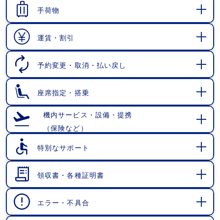
く
手荷物
開
く
運賃・割引
開
く
予約変更・取消・払い戻し
開
く
座席指定・搭乗
開
く
機内サービス・設備・提携
（保険など）
開
く
特別なサポート
開
く
領収書・各種証明書
開
く
エラー・不具合
開