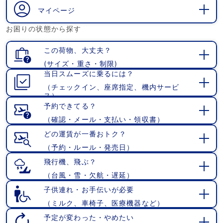
く
マイページ
開
お困りの状態から探す
く
この荷物、大丈夫？
(サイズ・重さ・制限)
開
当日スムーズに乗るには？
く
（チェックイン、座席指定、機内サービ
開
ス）
く
予約できてる？
（確認・メール・支払い・領収書）
開
く
どの運賃が一番おトク？
（予約・ルール・発売日）
開
く
飛行機、飛ぶ？
（台風・雪・欠航・遅延）
開
く
子供連れ・お手伝いが必要
（ミルク、車椅子、医療機器など）
開
く
予定が変わった・やめたい