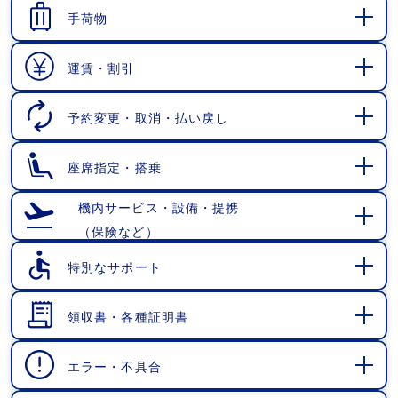
く
手荷物
開
く
運賃・割引
開
く
予約変更・取消・払い戻し
開
く
座席指定・搭乗
開
く
機内サービス・設備・提携
（保険など）
開
く
特別なサポート
開
く
領収書・各種証明書
開
く
エラー・不具合
開