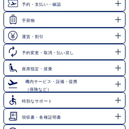
予約・支払い・確認
開
く
手荷物
開
く
運賃・割引
開
く
予約変更・取消・払い戻し
開
く
座席指定・搭乗
開
く
機内サービス・設備・提携
（保険など）
開
く
特別なサポート
開
く
領収書・各種証明書
開
く