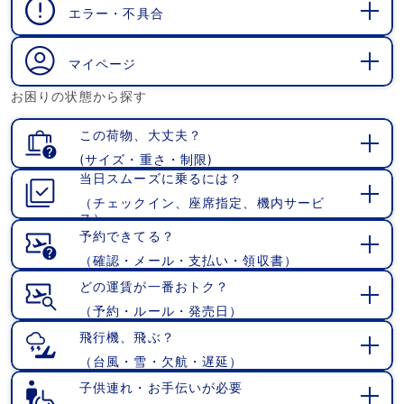
エラー・不具合
開
く
マイページ
開
お困りの状態から探す
く
この荷物、大丈夫？
(サイズ・重さ・制限)
開
当日スムーズに乗るには？
く
（チェックイン、座席指定、機内サービ
開
ス）
く
予約できてる？
（確認・メール・支払い・領収書）
開
く
どの運賃が一番おトク？
（予約・ルール・発売日）
開
く
飛行機、飛ぶ？
（台風・雪・欠航・遅延）
開
く
子供連れ・お手伝いが必要