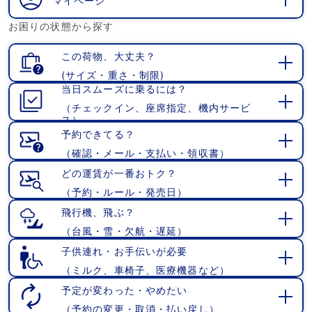
マイページ
開
お困りの状態から探す
く
この荷物、大丈夫？
(サイズ・重さ・制限)
開
当日スムーズに乗るには？
く
（チェックイン、座席指定、機内サービ
開
ス）
く
予約できてる？
（確認・メール・支払い・領収書）
開
く
どの運賃が一番おトク？
（予約・ルール・発売日）
開
く
飛行機、飛ぶ？
（台風・雪・欠航・遅延）
開
く
子供連れ・お手伝いが必要
（ミルク、車椅子、医療機器など）
開
く
予定が変わった・やめたい
（予約の変更・取消・払い戻し）
開