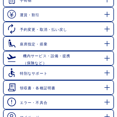
手荷物
開
く
運賃・割引
開
く
予約変更・取消・払い戻し
開
く
座席指定・搭乗
開
く
機内サービス・設備・提携
（保険など）
開
く
特別なサポート
開
く
領収書・各種証明書
開
く
エラー・不具合
開
く