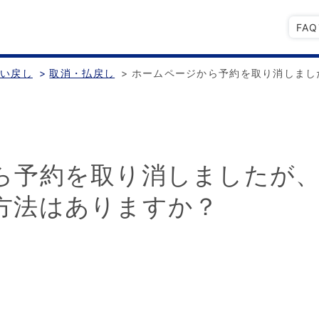
FA
払い戻し
>
取消・払戻し
>
ホームページから予約を取り消しまし
ら予約を取り消しましたが
方法はありますか？