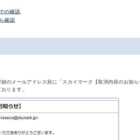
での確認
ら確認
登録のメールアドレス宛に「スカイマーク【取消内容のお知ら
ております。