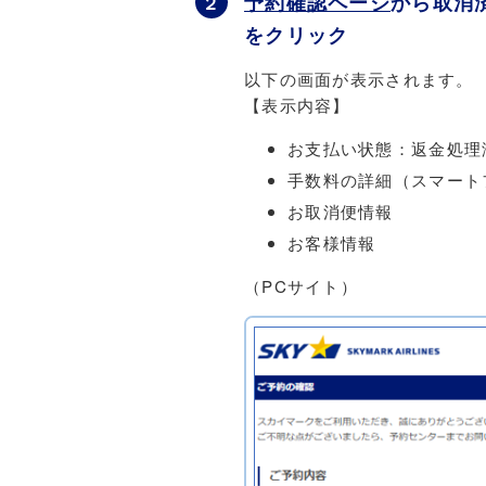
予約確認ページ
から取消
２
をクリック
以下の画面が表示されます。
【表示内容】
お支払い状態：返金処理
手数料の詳細（スマート
お取消便情報
お客様情報
（PCサイト）