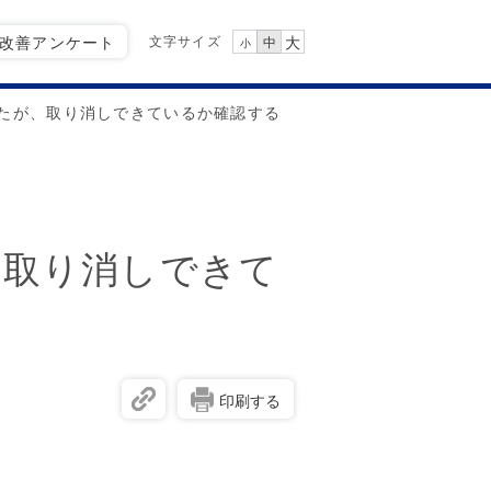
文字サイズ
Q改善アンケート
大
中
小
たが、取り消しできているか確認する
、取り消しできて
印刷する