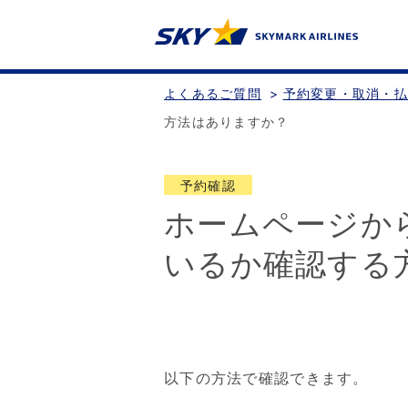
よくあるご質問
>
予約変更・取消・
方法はありますか？
予約確認
ホームページか
いるか確認する
以下の方法で確認できます。