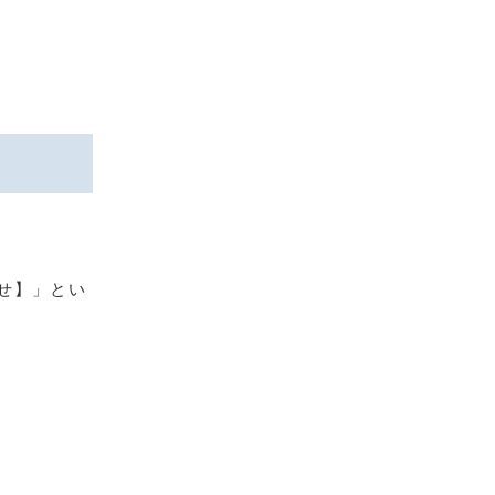
せ】」とい