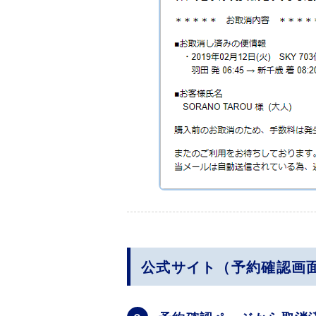
公式サイト（予約確認画