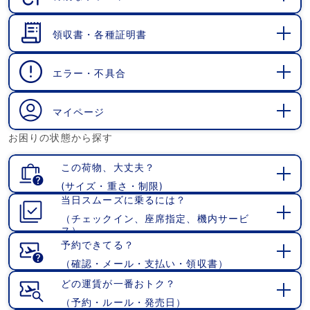
開
く
領収書・各種証明書
開
く
エラー・不具合
開
く
マイページ
開
お困りの状態から探す
く
この荷物、大丈夫？
(サイズ・重さ・制限)
開
当日スムーズに乗るには？
く
（チェックイン、座席指定、機内サービ
開
ス）
く
予約できてる？
（確認・メール・支払い・領収書）
開
く
どの運賃が一番おトク？
（予約・ルール・発売日）
開