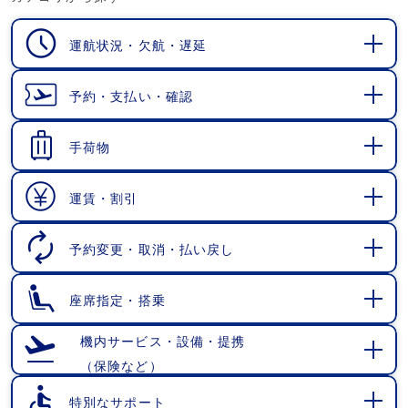
運航状況・欠航・遅延
開
く
予約・支払い・確認
開
く
手荷物
開
く
運賃・割引
開
く
予約変更・取消・払い戻し
開
く
座席指定・搭乗
開
く
機内サービス・設備・提携
（保険など）
開
く
特別なサポート