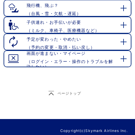
く
飛行機、飛ぶ？
（台風・雪・欠航・遅延）
開
く
子供連れ・お手伝いが必要
（ミルク、車椅子、医療機器など）
開
く
予定が変わった・やめたい
（予約の変更・取消・払い戻し）
開
画面が進まない・マイページ
く
（ログイン・エラー・操作のトラブルを解
開
決したい）
く
ページトップ
Copyright(c)Skymark Airlines Inc.