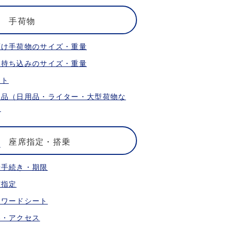
手荷物
預け手荷物のサイズ・重量
内持ち込みのサイズ・重量
ット
限品（日用品・ライター・大型荷物な
）
座席指定・搭乗
乗手続き・期限
席指定
ォワードシート
港・アクセス