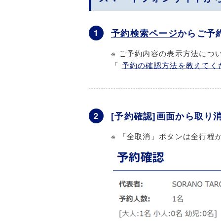
予約検索ページ
からご予
1
※ ご予約内容の表示方法につ
「
予約の確認方法を教えてく
[予約確認]画面から取
2
※ 「全取消」ボタンは全行程