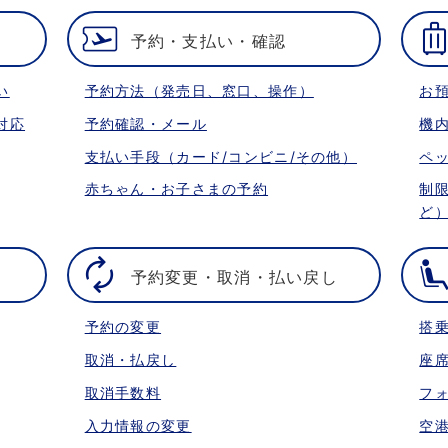
予約・支払い・確認
い
予約方法（発売日、窓口、操作）
お
対応
予約確認・メール
機
支払い手段（カード/コンビニ/その他）
ペ
赤ちゃん・お子さまの予約
制
ど
予約変更・取消・払い戻し
予約の変更
搭
取消・払戻し
座
取消手数料
フ
入力情報の変更
空