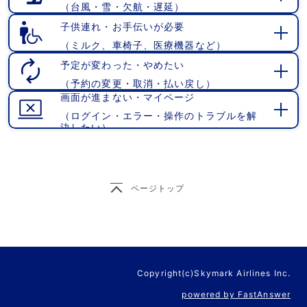
（台風・雪・欠航・遅延）
開
く
子供連れ・お手伝いが必要
（ミルク、車椅子、医療機器など）
開
く
予定が変わった・やめたい
（予約の変更・取消・払い戻し）
開
画面が進まない・マイページ
く
（ログイン・エラー・操作のトラブルを解
開
決したい）
く
ページトップ
Copyright(c)Skymark Airlines Inc.
powered by FastAnswer