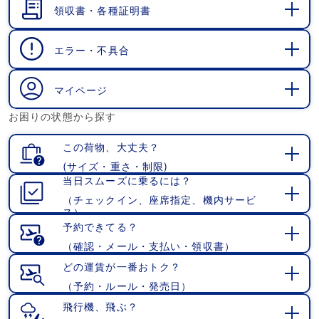
領収書・各種証明書
開
く
エラー・不具合
開
く
マイページ
開
お困りの状態から探す
く
この荷物、大丈夫？
(サイズ・重さ・制限)
開
当日スムーズに乗るには？
く
（チェックイン、座席指定、機内サービ
開
ス）
く
予約できてる？
（確認・メール・支払い・領収書）
開
く
どの運賃が一番おトク？
（予約・ルール・発売日）
開
く
飛行機、飛ぶ？