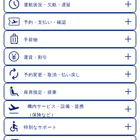
運航状況・欠航・遅延
開
く
予約・支払い・確認
開
く
手荷物
開
く
運賃・割引
開
く
予約変更・取消・払い戻し
開
く
座席指定・搭乗
開
く
機内サービス・設備・提携
（保険など）
開
く
特別なサポート
開
く