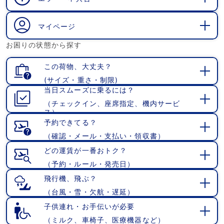
開
く
マイページ
開
お困りの状態から探す
く
この荷物、大丈夫？
(サイズ・重さ・制限)
開
当日スムーズに乗るには？
く
（チェックイン、座席指定、機内サービ
開
ス）
く
予約できてる？
（確認・メール・支払い・領収書）
開
く
どの運賃が一番おトク？
（予約・ルール・発売日）
開
く
飛行機、飛ぶ？
（台風・雪・欠航・遅延）
開
く
子供連れ・お手伝いが必要
（ミルク、車椅子、医療機器など）
開