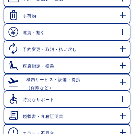
開
く
手荷物
開
く
運賃・割引
開
く
予約変更・取消・払い戻し
開
く
座席指定・搭乗
開
く
機内サービス・設備・提携
（保険など）
開
く
特別なサポート
開
く
領収書・各種証明書
開
く
エラー・不具合