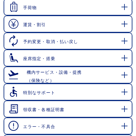
く
手荷物
開
く
運賃・割引
開
く
予約変更・取消・払い戻し
開
く
座席指定・搭乗
開
く
機内サービス・設備・提携
（保険など）
開
く
特別なサポート
開
く
領収書・各種証明書
開
く
エラー・不具合
開