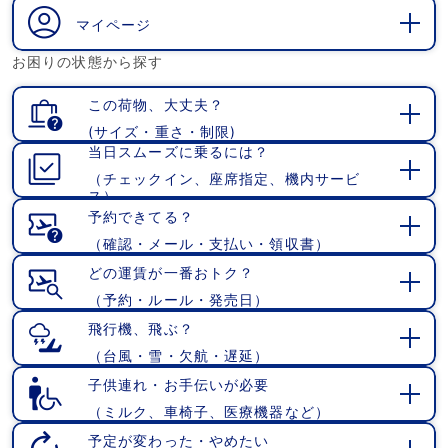
く
マイページ
開
お困りの状態から探す
く
この荷物、大丈夫？
(サイズ・重さ・制限)
開
当日スムーズに乗るには？
く
（チェックイン、座席指定、機内サービ
開
ス）
く
予約できてる？
（確認・メール・支払い・領収書）
開
く
どの運賃が一番おトク？
（予約・ルール・発売日）
開
く
飛行機、飛ぶ？
（台風・雪・欠航・遅延）
開
く
子供連れ・お手伝いが必要
（ミルク、車椅子、医療機器など）
開
く
予定が変わった・やめたい